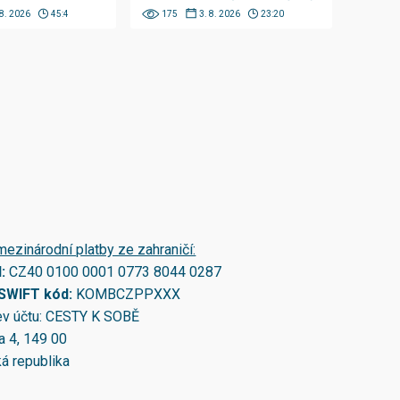
 8. 2026
45:4
175
3. 8. 2026
23:20
mezinárodní platby ze zahraničí:
N:
CZ40 0100 0001 0773 8044 0287
/SWIFT kód:
KOMBCZPPXXX
v účtu: CESTY K SOBĚ
a 4, 149 00
á republika