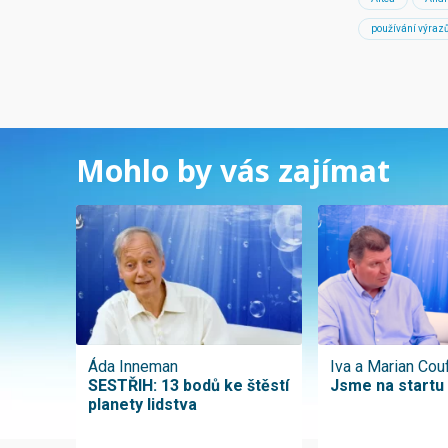
používání výraz
Mohlo by vás zajímat
Áda Inneman
Iva a Marian Cou
SESTŘIH: 13 bodů ke štěstí
Jsme na startu
planety lidstva