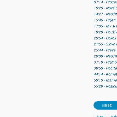
07:14 - Proce
10:20 - Nová 
14:27 - Naučit
15:46 - Přijet
17:05 - My si 
18:28 - Použí
20:54 - Cokoli
21:55 - Slovo 
25:44 - Pravé 
29:08 - Nauč
37:18 - Přijm
39:50 - Počít
44:14 - Kome
50:10 - Máme 
55:29 - Rozlo
sdílet:
Altea
Andr