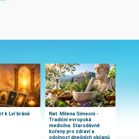
t k Lví bráně
Nat. Milena Simeoni -
Tradiční evropská
medicína: Starodávné
kořeny pro zdraví a
odolnost dnešních občanů