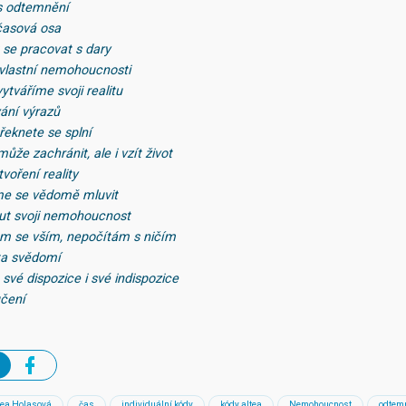
s odtemnění
časová osa
 se pracovat s dary
í vlastní nemohoucnosti
vytváříme svoji realitu
vání výrazů
 řeknete se splní
může zachránit, ale i vzít život
tvoření reality
me se vědomě mluvit
out svoji nemohoucnost
ám se vším, nepočítám s ničím
ta svědomí
své dispozice i své indispozice
učení
ea Holasová
čas
individuální kódy
kódy altea
Nemohoucnost
odtem