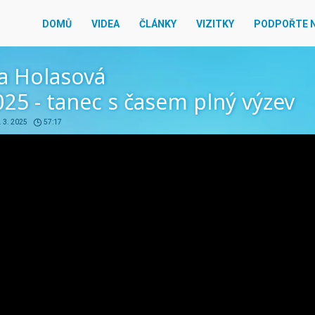
DOMŮ
VIDEA
ČLÁNKY
VIZITKY
PODPOŘTE 
a Holasová
25 - tanec s časem plný výzev
. 3. 2025
57:17