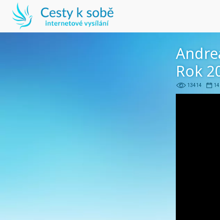
Andre
Rok 20
13414
14