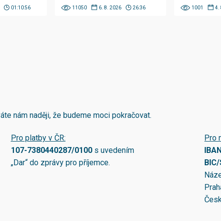
01:10:56
11050
6. 8. 2026
26:36
1001
4.
áváte nám naději, že budeme moci pokračovat.
Pro platby v ČR:
Pro 
107-7380440287/0100
s uvedením
IBA
„Dar“ do zprávy pro příjemce.
BIC
Náze
Prah
Česk