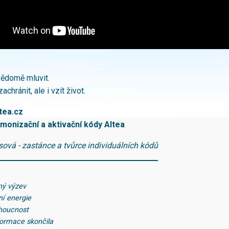
ědomě mluvit.
chránit, ale i vzít život.
tea.cz
monizační a aktivační kódy Altea
ová - zastánce a tvůrce individuálních kódů
ný výzev
ní energie
houcnost
formace skončila