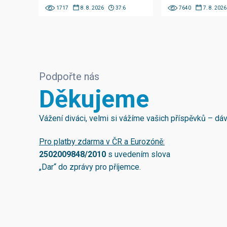
1717
8. 8. 2026
37:6
7640
7. 8. 2026
Podpořte nás
Děkujeme
Vážení diváci, velmi si vážíme vašich příspěvků – d
Pro platby zdarma v ČR a Eurozóně:
2502009848/2010
s uvedením slova
„Dar“ do zprávy pro příjemce.