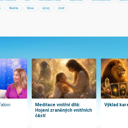
ů
Realita
Slova
výzvy
život
falovi
Meditace vnitřní dítě:
Výklad kare
Hojení zraněných vnitřních
částí