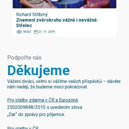
Richard Stříbrný
Znamení zvěrokruhu vážně i nevážně:
Střelec
18367
21. 11. 2019
Podpořte nás
Děkujeme
Vážení diváci, velmi si vážíme vašich příspěvků – dáváte
nám naději, že budeme moci pokračovat.
Pro platby zdarma v ČR a Eurozóně:
2502009848/2010
s uvedením slova
„Dar“ do zprávy pro příjemce.
Pro platby v ČR: