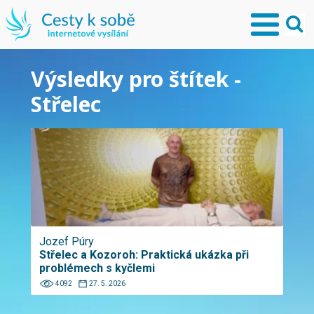
Výsledky pro štítek -
Střelec
Jozef Púry
Střelec a Kozoroh: Praktická ukázka při
problémech s kyčlemi
4092
27. 5. 2026