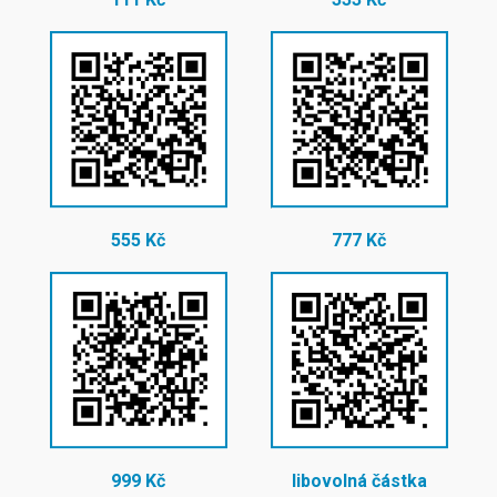
555 Kč
777 Kč
999 Kč
libovolná částka