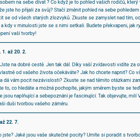
sobem na sebe dívat ? Co když je to pohled vašich rodičů, který
ože jste ho přijali za svůj? Stačí změnit pohled na sebe pohlede
stit se od všech starých zlozvyků. Zkuste se zamyslet nad tím, o
a kdy v minulosti jste se s nimi setkali. Budete překvapeni, jak 
pení vaší tvorby!
 1. až 20. 2.
 Jste na dobré cestě. Jen tak dál. Díky vaší zvídavosti vidíte za o
 vlastně od vašeho života očekáváte? Jak ho chcete napnit? Co 
 a dá vám pocit nezávislosti? Zkuste se nad těmito otázkami zam
e to, co hledáte a možná pochopíte, jakým směrem byste se teď 
le jsou naplňující a sebepoznání je fascinující. Tak objevujte, milí 
vaši duši tvorbou vašeho záměru.
až 22. 7.
do jste? Jaké jsou vaše skutečné pocity? Umíte si poradit s tvorb