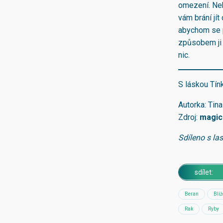
omezení. Nebo
vám brání jít
abychom se p
způsobem ji 
nic.
S láskou Tín
Autorka: Tin
Zdroj:
magic
Sdíleno s la
sdílet:
Beran
Blíž
Rak
Ryby