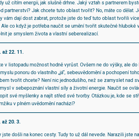
y už cítím energii, jak slušně drhne. Jaký vztah s partnerem byst
d partnerství? Jak chcete tuto oblast tvořit? No, máte co dělat.
y vám dají dost zabrat, protože jste do teď tuto oblast tvořili víc
. Ale co když je potřeba naučit se umění tvořit skutečné hluboké 
lnit je smyslem života a vlastní seberealizací.
. až 22. 11.
Máte v listopadu možnost hodně vyrůst. Ovšem ne do výšky, ale do 
myslu ponoru do vlastního „já“, sebeuvědomění a pochopení toho,
em tvořit chcete? Není nic jednodušího, než se zamyslet nad 
smysl v sebepoznání vlastní síly a životní energie. Naučit se ovl
pit své myšlenky a najít střed své tvorby. Otázkou je, kde se st
amžiku v plném uvědomění nachází?
 až 20. 3.
 jste došli na konec cesty. Tudy to už dál nevede. Narazili jste na