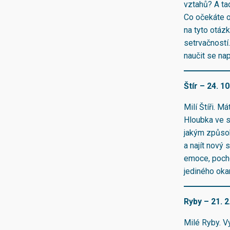
vztahů? A tad
Co očekáte o
na tyto otázk
setrvačností
naučit se nap
Štír – 24. 10
Milí Štíři. 
Hloubka ve s
jakým způsob
a najít nový 
emoce, pocho
jediného ok
Ryby – 21. 2.
Milé Ryby. Vy