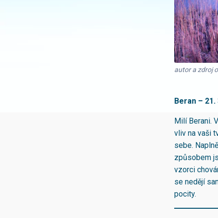
autor a zdroj
Beran – 21. 3
Milí Berani. 
vliv na vaši 
sebe. Naplněn
způsobem jst
vzorci chován
se nedějí sam
pocity.