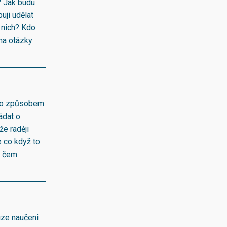
í? Jak budu
uji udělat
 nich? Kdo
 na otázky
ímto způsobem
ádat o
že raději
e co když to
o čem
uze naučeni