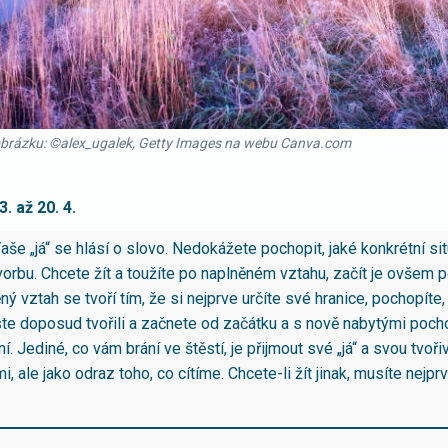
 obrázku: ©alex_ugalek, Getty Images na webu Canva.com
. až 20. 4.
Vaše „já“ se hlásí o slovo. Nedokážete pochopit, jaké konkrétní si
tvorbu. Chcete žít a toužíte po naplněném vztahu, začít je ovšem 
ý vztah se tvoří tím, že si nejprve určíte své hranice, pochopíte
e doposud tvořili a začnete od začátku a s nově nabytými poch
í. Jediné, co vám brání ve štěstí, je přijmout své „já“ a svou tvořiv
i, ale jako odraz toho, co cítíme. Chcete-li žít jinak, musíte nejp