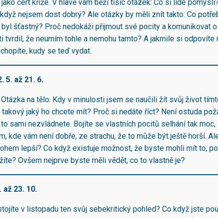
h jako čert kříže. V hlavě vám běží tisíc otázek: Co si lidé pomysl
když nejsem dost dobrý? Ale otázky by měli znít takto: Co potřeb
h byl šťastný? Proč nedokáži přijmout své pocity a komunikovat o
ti tvrdil, že neumím tohle a nemohu tamto? A jakmile si odpovíte
ochopíte, kudy se teď vydat.
. 5. až 21. 6.
. Otázka na tělo: Kdy v minulosti jsem se naučili žít svůj život t
t takový jaký ho chcete mít? Proč si nedáte říct? Není ostuda pož
o sami nezvládnete. Bojíte se vlastních pocitů selhání tak moc, 
m, kde vám není dobře, ze strachu, že to může být ještě horší. Al
hem lepší? Co když existuje možnost, že byste mohli mít to, p
žíte? Ovšem nejprve byste měli vědět, co to vlastně je?
 až 23. 10.
stojíte v listopadu ten svůj sebekritický pohled? Co když jste po