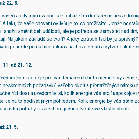
až 22. 8.
še vášeň a city jsou úžasné, ale bohužel si dostatečně neuvědomuj
 A fakt, že vaše chování ovlivňuje to, co prožíváte. Jenže nestačí
l snažit změnit běh událostí, ale je potřeba se zamyslet nad tím, 
kají. Na jakém základě se tvoří? A jaký způsob tvorby je správný
opadu pohoříte při dalším pokusu najít své štěstí a vytvořit skute
. 11. až 21. 12.
 Uvědomění si sebe je pro vás tématem tohoto měsíce. Vy a vaše „j
e neskromných požadavků vašeho okolí a přemrštěných nároků n
číte říci dost a uvědomíte si, kolik energie vás stojí uspokojován
te se na to podívat jiným pohledem. Kolik energie by vás stálo za
 vlastní potřeby a zkusit pro jednou tvořit své vlastní štěstí.
až 21. 5.