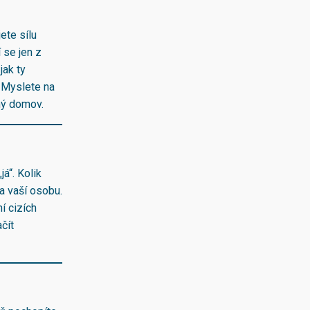
ete sílu
 se jen z
jak ty
? Myslete na
čný domov.
á“. Kolik
a vaší osobu.
í cizích
čít