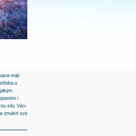
tuace mají
potřeba u
, jakým
openími i
ou sílu. Věci
rve změnit své