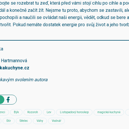
jte se rozebrat tu zeď, která před vámi stojí cihlu po cihle a po
 dál a konečně začít žít. Nejsme tu proto, abychom se zastavili, al
ochopili a naučili se ovládat naši energii, vědět, odkud se bere 
tvořit. Pokud nemáte dostatek energie pro svůj život a jeho tvor
ka
a Hartmannová
kakuchyne.cz
skavým svolením autora
enci
Býk
Kozoroh
Lev
Listopadový horoskop
magická kuchyně
Štír
Střelec
Váhy
Vodnář