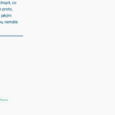
chopit, co
e proto,
a jakým
bu, nemáte
Panna