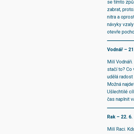
se tímto způ
zabrat, prot
nitra a opro
návyky vzaly 
otevře pocho
Vodnář – 21.
Milí Vodnáři.
stačí to? Co
udělá radost
Možná najdet
Ušlechtilé cí
čas naplnit 
Rak – 22. 6. 
Milí Raci. K