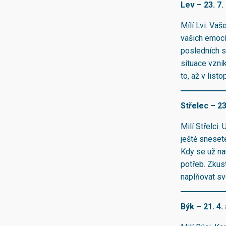
Lev – 23. 7. 
Mílí Lvi. Va
vašich emocí.
posledních si
situace vzni
to, až v list
Střelec – 23
Milí Střelci.
ještě sneset
Kdy se už nau
potřeb. Zkus
naplňovat své
Býk – 21. 4. 