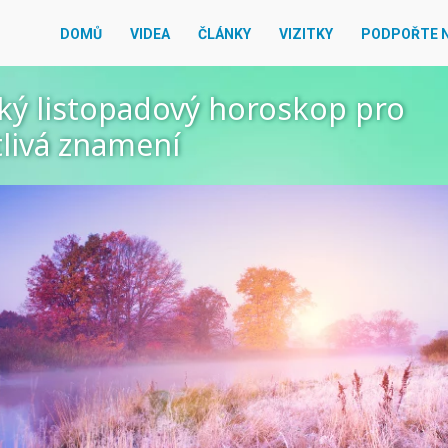
DOMŮ
VIDEA
ČLÁNKY
VIZITKY
PODPOŘTE 
ký listopadový horoskop pro
livá znamení