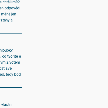
e chtěli mít?
 Jen odpovědi
e méně jen
vztahy a
hloubky.
 co tvoříte a
svým životem
ádat své
řed, tedy bod
 vlastní