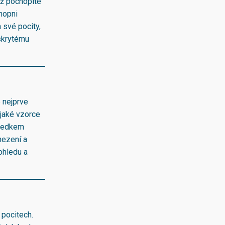
yž pochopíte
chopni
 své pocity,
skrytému
e nejprve
 jaké vzorce
sledkem
mezení a
ohledu a
 pocitech.