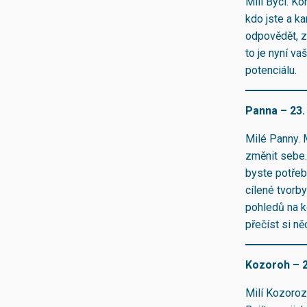
Milí Býci. K
kdo jste a ka
odpovědět, z
to je nyní v
potenciálu.
Panna – 23. 
Milé Panny. M
změnit sebe.
byste potřeb
cílené tvorb
pohledů na k
přečíst si ně
Kozoroh – 22
Milí Kozoroz