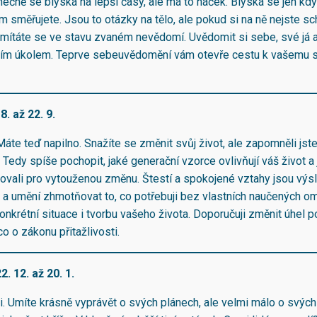
onečně se blýská na lepší časy, ale má to háček. Blýská se jen kd
m směřujete. Jsou to otázky na tělo, ale pokud si na ně nejste s
mítáte se ve stavu zvaném nevědomí. Uvědomit si sebe, své já a
aším úkolem. Teprve sebeuvědomění vám otevře cestu k vašemu 
8. až 22. 9.
áte teď napilno. Snažíte se změnit svůj život, ale zapomněli jst
 Tedy spíše pochopit, jaké generační vzorce ovlivňují váš život a
ovali pro vytouženou změnu. Štestí a spokojené vztahy jsou vý
y a umění zhmotňovat to, co potřebuji bez vlastních naučených o
onkrétní situace i tvorbu vašeho života. Doporučuji změnit úhel p
co o zákonu přitažlivosti.
. 12. až 20. 1.
i. Umíte krásně vyprávět o svých plánech, ale velmi málo o svých