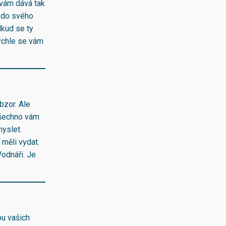
 vám dává tak
m do svého
dkud se ty
rychle se vám
bzor. Ale
všechno vám
yslet.
měli vydat.
Vodnáři. Je
ou vašich