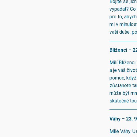
Bojíte se jic
vypadat? Co 
pro to, abyc
mi v minulos
vaší duše, p
Blíženci – 22
Milí Blíženci
a je váš živo
pomoc, když t
zůstanete ta
může být mno
skutečně tou
Váhy – 23. 9.
Milé Váhy. U