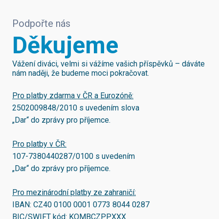
Podpořte nás
Děkujeme
Vážení diváci, velmi si vážíme vašich příspěvků – dáváte
nám naději, že budeme moci pokračovat.
Pro platby zdarma v ČR a Eurozóně:
2502009848/2010
s uvedením slova
„Dar“ do zprávy pro příjemce.
Pro platby v ČR:
107-7380440287/0100
s uvedením
„Dar“ do zprávy pro příjemce.
Pro mezinárodní platby ze zahraničí:
IBAN:
CZ40 0100 0001 0773 8044 0287
BIC/SWIFT kód:
KOMBCZPPXXX