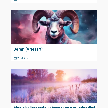
Beran (Aries) ♈︎
21. 3. 2024
Magický listopadový horoskop pro jednotlivá