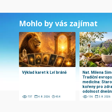
Mohlo by vás zajímat
Výklad karet k Lví bráně
Nat. Milena Sim
Tradiční evrop
medicína: Star
kořeny pro zdra
odolnost dnešn
737
4. 8. 2026
45:4
136
3. 8. 2026