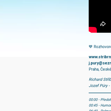
💙 Rozhovor
www.stribrn
j.pury@sez
Praha, České
Richard Stříb
Jozef Púry -
00:00 - Předs
00:45 - Humor