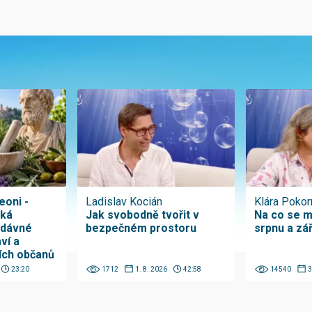
eoni -
Ladislav Kocián
Klára Pokor
ská
Jak svobodně tvořit v
Na co se m
odávné
bezpečném prostoru
srpnu a zá
ví a
ích občanů
23:20
1712
1. 8. 2026
42:58
14540
3