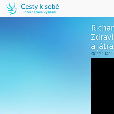
Richar
Zdraví
a játra
5796
15. 