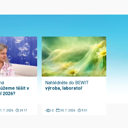
ná
Nahlédněte do BEWIT
ůžeme těšit v
výroba, laboratoř
ří 2026?
1. 7. 2026
24:17
0
30. 7. 2026
9:31