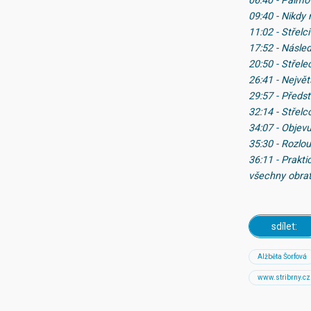
06:40 - Palmov
09:40 - Nikdy
11:02 - Střelc
17:52 - Násled
20:50 - Střel
26:41 - Největ
29:57 - Předst
32:14 - Střelc
34:07 - Objevu
35:30 - Rozlo
36:11 - Prakti
všechny obrat
sdílet:
Alžběta Šorfová
www.stribrny.cz