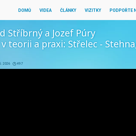
DOMŮ
VIDEA
ČLÁNKY
VIZITKY
PODPOŘTE 
d Stříbrný a Jozef Púry
 v teorii a praxi: Střelec - Stehna
5. 2026
49:7