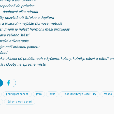
é listy a jasnovidectví
 nepadneš do prázdna
i - duchovní elita národa
ky nezvládnutí Střelce a Jupitera
ec a Kozoroh - nejblíže Dornově metodě
ší umění je nalézt harmonii mezi protiklady
ava velkého štěstí
ovská etikoterapie
jte naši krásnou planetu
učení
cká ukázka při problémech s kyčlemi, koleny, kotníky, pánví a páteří ane
le i klouby na správné místo
j.pury@seznam.cz
játra
kyčle
Richard Stříbrný a Jozef Púry
stehna
Zdraví v teorii a praxi