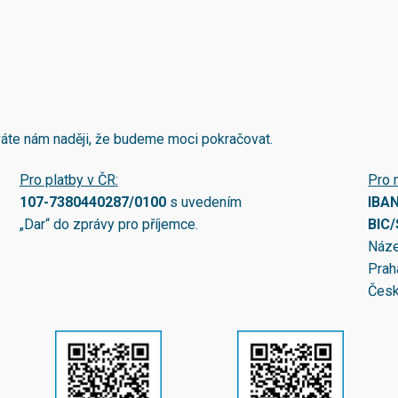
áváte nám naději, že budeme moci pokračovat.
Pro platby v ČR:
Pro 
107-7380440287/0100
s uvedením
IBA
„Dar“ do zprávy pro příjemce.
BIC
Náze
Prah
Česk