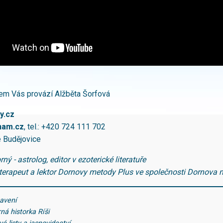
em Vás provází Alžběta Šorfová
y.cz
nam.cz
, tel.: +420 724 111 702
 Budějovice
rný - astrolog, editor v ezoterické literatuře
 terapeut a lektor Dornovy metody Plus ve společnosti Dornova
tavení
ná historka Ríši