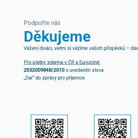
Podpořte nás
Děkujeme
Vážení diváci, velmi si vážíme vašich příspěvků – d
Pro platby zdarma v ČR a Eurozóně:
2502009848/2010
s uvedením slova
„Dar“ do zprávy pro příjemce.