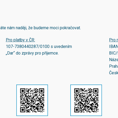
áváte nám naději, že budeme moci pokračovat.
Pro platby v ČR:
Pro 
107-7380440287/0100
s uvedením
IBA
„Dar“ do zprávy pro příjemce.
BIC/
Náze
Prah
Česk