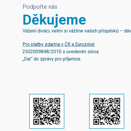
Podpořte nás
Děkujeme
Vážení diváci, velmi si vážíme vašich příspěvků – d
Pro platby zdarma v ČR a Eurozóně:
2502009848/2010
s uvedením slova
„Dar“ do zprávy pro příjemce.