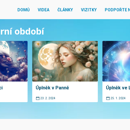
DOMŮ
VIDEA
ČLÁNKY
VIZITKY
PODPOŘTE 
ární období
ci
Úplněk v Panně
Úplněk ve 
23. 2. 2024
25. 1. 2024