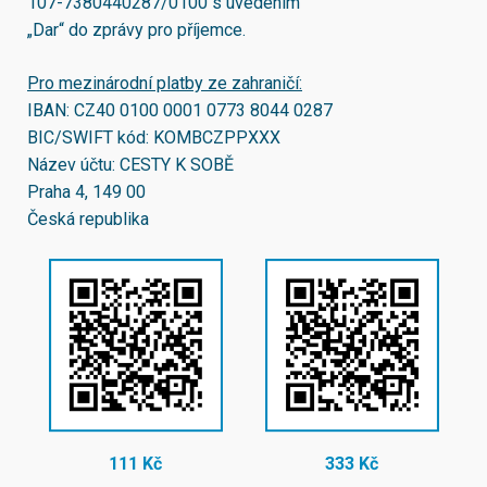
107-7380440287/0100
s uvedením
„Dar“ do zprávy pro příjemce.
Pro mezinárodní platby ze zahraničí:
IBAN:
CZ40 0100 0001 0773 8044 0287
BIC/SWIFT kód:
KOMBCZPPXXX
Název účtu: CESTY K SOBĚ
Praha 4, 149 00
Česká republika
111 Kč
333 Kč