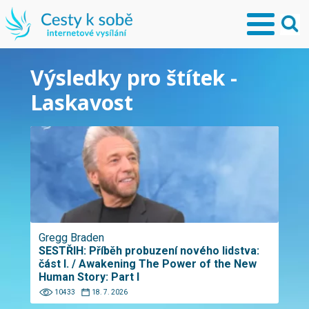
Výsledky pro štítek -
Laskavost
Gregg Braden
SESTŘIH: Příběh probuzení nového lidstva:
část I. / Awakening The Power of the New
Human Story: Part I
10433
18. 7. 2026