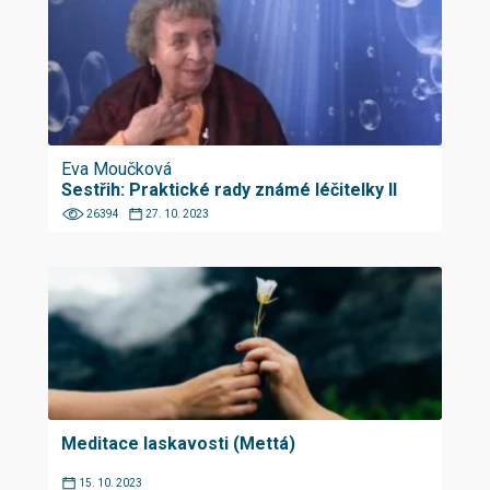
Eva Moučková
Sestřih: Praktické rady známé léčitelky II
26394
27. 10. 2023
Meditace laskavosti (Mettá)
15. 10. 2023