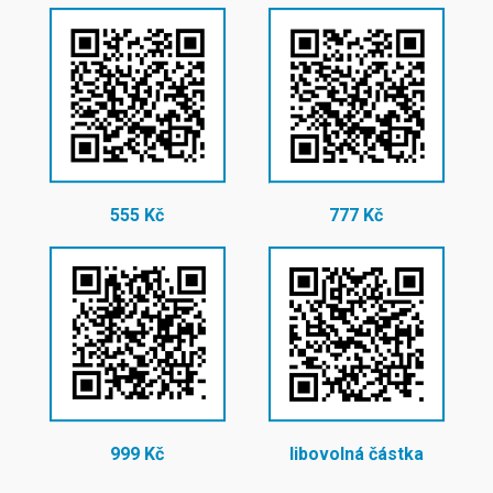
555 Kč
777 Kč
999 Kč
libovolná částka