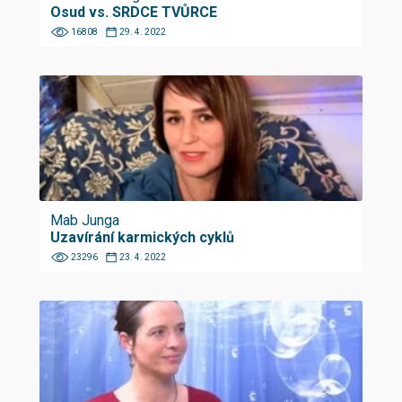
Osud vs. SRDCE TVŮRCE
16808
29. 4. 2022
Mab Junga
Uzavírání karmických cyklů
23296
23. 4. 2022