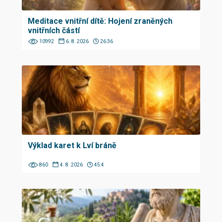
Meditace vnitřní dítě: Hojení zraněných
vnitřních částí
10992
6. 8. 2026
26:36
Výklad karet k Lví bráně
860
4. 8. 2026
45:4