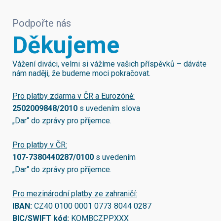
Podpořte nás
Děkujeme
Vážení diváci, velmi si vážíme vašich příspěvků – dáváte
nám naději, že budeme moci pokračovat.
Pro platby zdarma v ČR a Eurozóně:
2502009848/2010
s uvedením slova
„Dar“ do zprávy pro příjemce.
Pro platby v ČR:
107-7380440287/0100
s uvedením
„Dar“ do zprávy pro příjemce.
Pro mezinárodní platby ze zahraničí:
IBAN:
CZ40 0100 0001 0773 8044 0287
BIC/SWIFT kód:
KOMBCZPPXXX