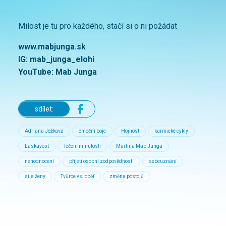
Milost je tu pro každého, stačí si o ni požádat
www.mabjunga.sk
IG: mab_junga_elohi
YouTube: Mab Junga
sdílet:
Adriana Ježková
emoční boje
Hojnost
karmické cykly
Laskavost
léčení minulosti
Martina Mab Junga
nehodnocení
přijetí osobní zodpovědnosti
sebeuznání
síla ženy
Tvůrce vs. oběť
změna postojů