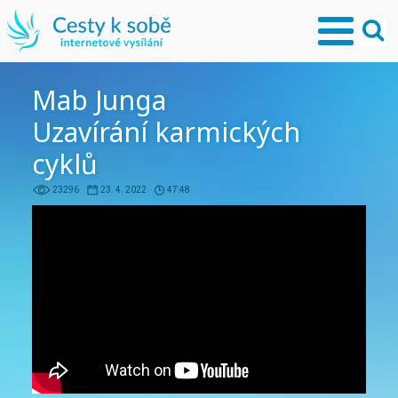
Mab Junga
Uzavírání karmických
cyklů
23296
23. 4. 2022
47:48