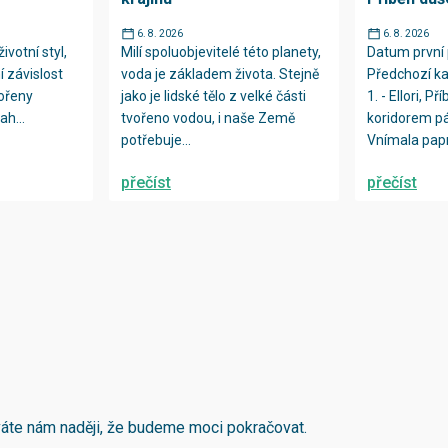
6. 8. 2026
6. 8. 2026
ivotní styl,
Milí spoluobjevitelé této planety,
Datum první 
í závislost
voda je základem života. Stejně
Předchozí ka
kořeny
jako je lidské tělo z velké části
1. - Ellori, Př
ah...
tvořeno vodou, i naše Země
koridorem p
potřebuje...
Vnímala papr
přečíst
přečíst
áváte nám naději, že budeme moci pokračovat.