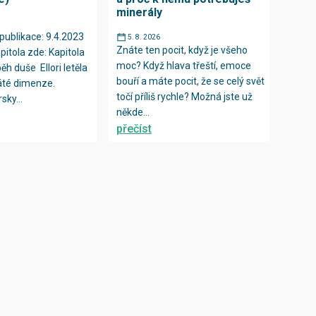
minerály
publikace: 9.4.2023
5. 8. 2026
Znáte ten pocit, když je všeho
pitola zde: Kapitola
moc? Když hlava třeští, emoce
íběh duše Ellori letěla
bouří a máte pocit, že se celý svět
áté dimenze.
točí příliš rychle? Možná jste už
sky...
někde...
přečíst