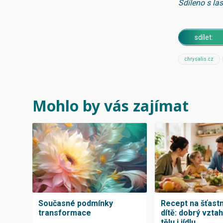
Sdíleno s la
sdílet:
chrysalis.cz
Mohlo by vás zajímat
Současné podmínky
Recept na šťast
transformace
dítě: dobrý vzta
tělu i jídlu