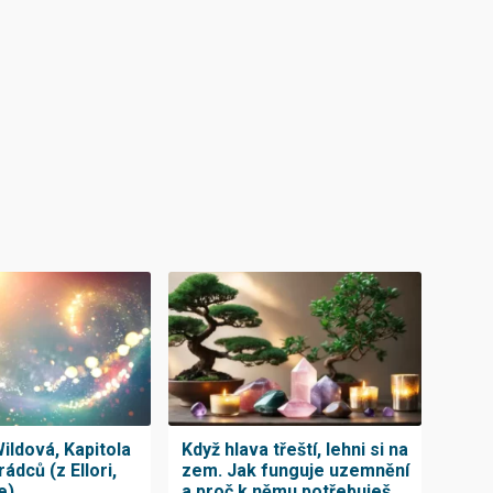
ildová, Kapitola
Když hlava třeští, lehni si na
rádců (z Ellori,
zem. Jak funguje uzemnění
e)
a proč k němu potřebuješ