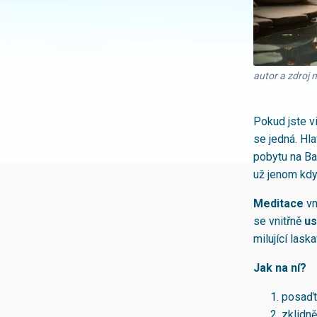
autor a zdroj 
Pokud jste vi
se jedná. Hla
pobytu na Ba
už jenom kdy
Meditace
vn
se vnitřně
u
milující laska
Jak na ní?
posaďte
zklidn