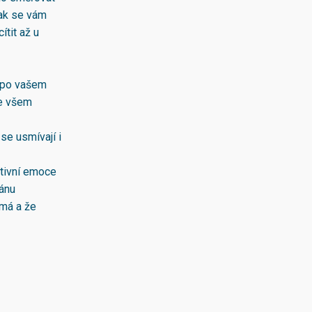
jak se vám
ítit až u
e po vašem
ke všem
se usmívají i
ativní emoce
gánu
 má a že