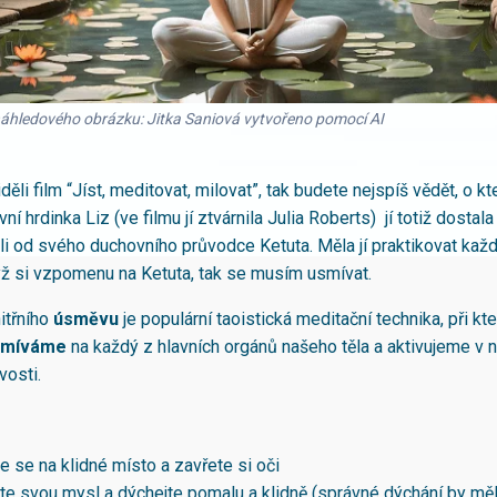
náhledového obrázku: Jitka Saniová vytvořeno pomocí AI
děli film “Jíst, meditovat, milovat”, tak budete nejspíš vědět, o k
vní hrdinka Liz (ve filmu jí ztvárnila Julia Roberts) jí totiž dosta
li od svého duchovního průvodce Ketuta. Měla jí praktikovat každ
ž si vzpomenu na Ketuta, tak se musím usmívat.
itřního
úsměvu
je populární taoistická meditační technika, při kt
smíváme
na každý z hlavních orgánů našeho těla a aktivujeme v n
vosti.
 se na klidné místo a zavřete si oči
ěte svou mysl a dýchejte pomalu a klidně (správné dýchání by mě