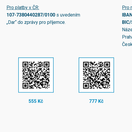
Pro platby v ČR:
Pro 
107-7380440287/0100
s uvedením
IBA
„Dar“ do zprávy pro příjemce.
BIC
Náze
Prah
Česk
555 Kč
777 Kč