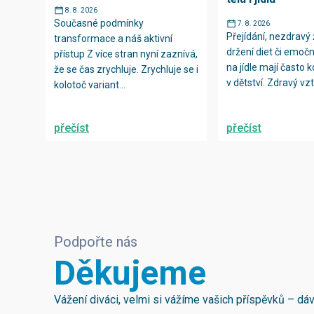
8. 8. 2026
Současné podmínky
7. 8. 2026
Přejídání, nezdravý ž
transformace a náš aktivní
držení diet či emočn
přístup Z více stran nyní zaznívá,
na jídle mají často 
že se čas zrychluje. Zrychluje se i
v dětství. Zdravý vzt
kolotoč variant...
přečíst
přečíst
Podpořte nás
Děkujeme
Vážení diváci, velmi si vážíme vašich příspěvků – d