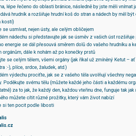
ha, lépe řečeno do oblasti bránice, následně by jste měli vnímat 
ává hrudník a rozšiřuje hrudní koš do stran a nádech by měl být c
h kostí)
 se usmívat, nejen ústy, ale celým obličejem
ždém nádechu si představujte jak se úsměv z vašich úst rozšiřuj
jeho energie se dál přesouvá směrem dolů do vašeho hrudníku a 
ím orgánům, dále k nohám až po konečky prstů
te se celým tělem, všemi orgány (jak říkal už zmíněný Ketut – ať 
ra :-), plíce, srdce, žaludek, atd.)
dém výdechu prociťte, jak se z vašeho těla uvolňují všechny neg
ty. Poděkujte svému tělu (můžete každé jeho části a každému or
tně) za to jak, že každý den, každou vteřinu dne, funguje tak jak
ěho můžete cítit různé prožitky, který vám život nabízí
e si ten pocit podle libosti
lis
lis.cz