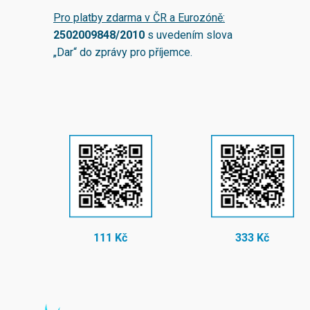
Pro platby zdarma v ČR a Eurozóně:
2502009848/2010
s uvedením slova
„Dar“ do zprávy pro příjemce.
111 Kč
333 Kč