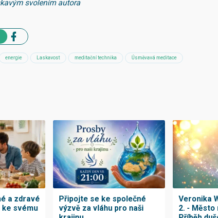
skavým svolením autora
energie
Laskavost
meditační technika
Úsměvavá meditace
né a zdravé
Připojte se ke společné
Veronika W
h ke svému
výzvě za vláhu pro naši
2. - Město 
krajinu
Příběh duš