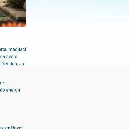
terou meditaci
la na svém
ičký den. Já
eré
ás energii
lo směřovat