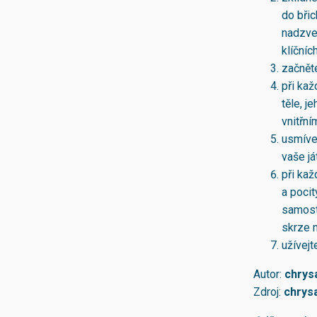
do břic
nadzved
klíčníc
začněte
při ka
těle, 
vnitřn
usmívej
vaše ját
při kaž
a poci
samosta
skrze n
užívejt
Autor:
chrysa
Zdroj:
chrysa