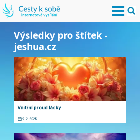
Výsledky pro štítek -
jeshua.cz
Vnitřní proud lásky
9. 2. 2025