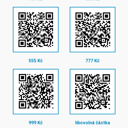
555 Kč
777 Kč
999 Kč
libovolná částka