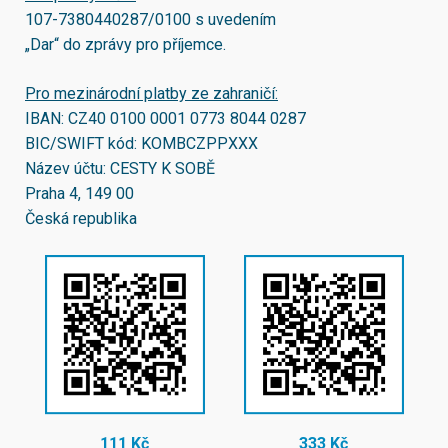
107-7380440287/0100
s uvedením
„Dar“ do zprávy pro příjemce.
Pro mezinárodní platby ze zahraničí:
IBAN:
CZ40 0100 0001 0773 8044 0287
BIC/SWIFT kód:
KOMBCZPPXXX
Název účtu: CESTY K SOBĚ
Praha 4, 149 00
Česká republika
111 Kč
333 Kč