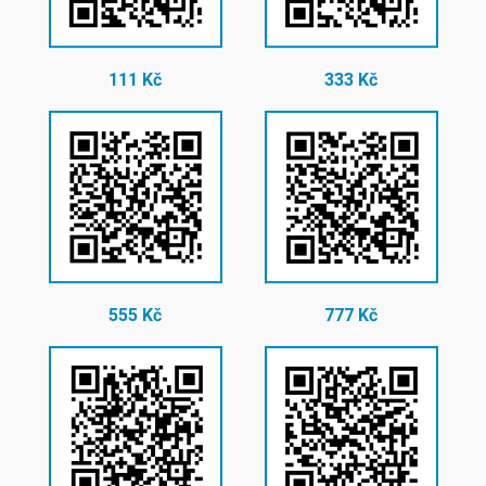
111 Kč
333 Kč
555 Kč
777 Kč