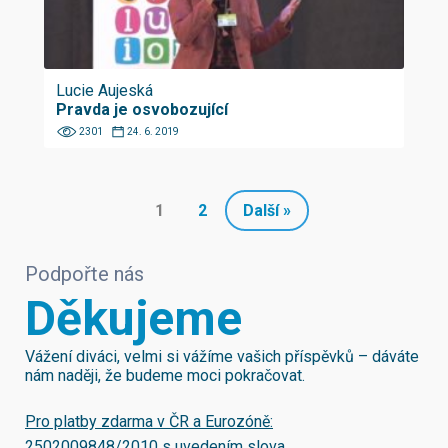
Lucie Aujeská
Pravda je osvobozující
2301
24. 6. 2019
1
2
Další »
Podpořte nás
Děkujeme
Vážení diváci, velmi si vážíme vašich příspěvků – dáváte
nám naději, že budeme moci pokračovat.
Pro platby zdarma v ČR a Eurozóně:
2502009848/2010
s uvedením slova