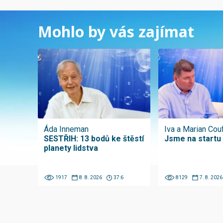
Mohlo by vás zajímat
Áda Inneman
Iva a Marian Cou
SESTŘIH: 13 bodů ke štěstí
Jsme na startu
planety lidstva
1917
8. 8. 2026
37:6
8129
7. 8. 2026