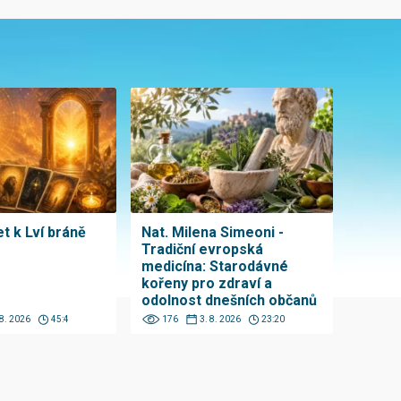
t k Lví bráně
Nat. Milena Simeoni -
Tradiční evropská
medicína: Starodávné
kořeny pro zdraví a
odolnost dnešních občanů
 8. 2026
45:4
176
3. 8. 2026
23:20