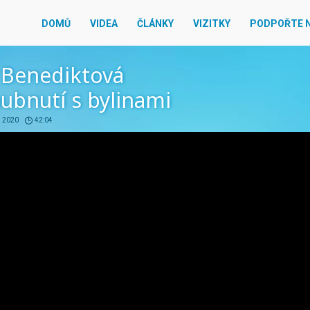
DOMŮ
VIDEA
ČLÁNKY
VIZITKY
PODPOŘTE 
 Benediktová
hubnutí s bylinami
. 2020
42:04