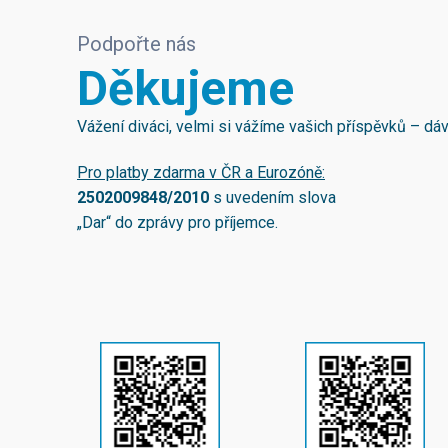
Podpořte nás
Děkujeme
Vážení diváci, velmi si vážíme vašich příspěvků – d
Pro platby zdarma v ČR a Eurozóně:
2502009848/2010
s uvedením slova
„Dar“ do zprávy pro příjemce.