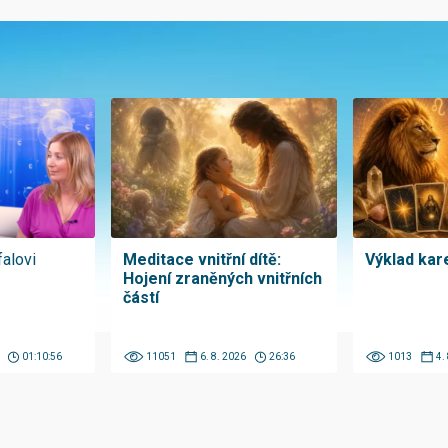
falovi
Meditace vnitřní dítě:
Výklad kare
Hojení zraněných vnitřních
částí
01:10:56
11051
6. 8. 2026
26:36
1013
4.