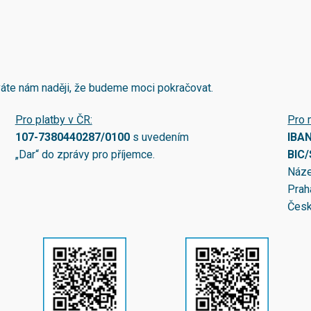
áváte nám naději, že budeme moci pokračovat.
Pro platby v ČR:
Pro 
107-7380440287/0100
s uvedením
IBA
„Dar“ do zprávy pro příjemce.
BIC
Náze
Prah
Česk