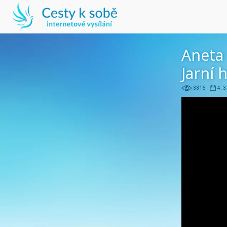
Aneta
Jarní 
3316
4. 3