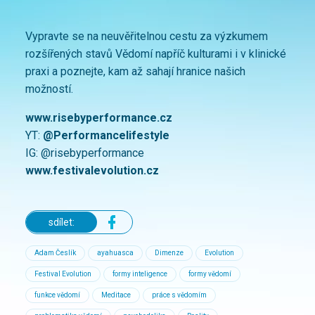
Vypravte se na neuvěřitelnou cestu za výzkumem
rozšířených stavů Vědomí napříč kulturami i v klinické
praxi a poznejte, kam až sahají hranice našich
možností.
www.risebyperformance.cz
YT:
@Performancelifestyle
IG: @risebyperformance
www.festivalevolution.cz
sdílet:
Adam Česlík
ayahuasca
Dimenze
Evolution
Festival Evolution
formy inteligence
formy vědomí
funkce vědomí
Meditace
práce s vědomím