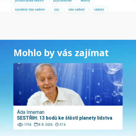
problematika vědomí
psychedelika
Reality
rozšířený stav vědomí
sny
stav vědomí
vědomí
Mohlo by vás zajímat
Áda Inneman
SESTŘIH: 13 bodů ke štěstí planety lidstva
1756
8. 8. 2026
37:6