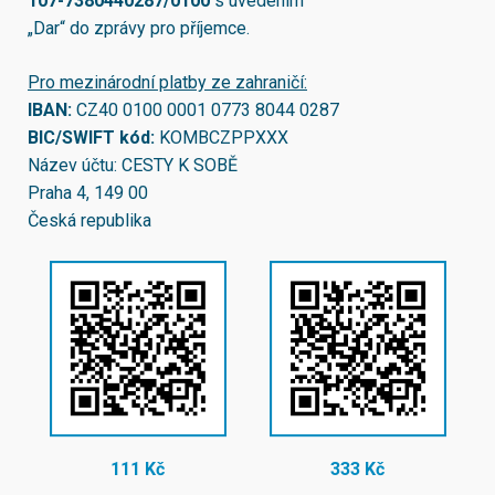
107-7380440287/0100
s uvedením
„Dar“ do zprávy pro příjemce.
Pro mezinárodní platby ze zahraničí:
IBAN:
CZ40 0100 0001 0773 8044 0287
BIC/SWIFT kód:
KOMBCZPPXXX
Název účtu: CESTY K SOBĚ
Praha 4, 149 00
Česká republika
111 Kč
333 Kč