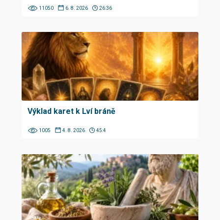
11050
6. 8. 2026
26:36
Výklad karet k Lví bráně
1005
4. 8. 2026
45:4