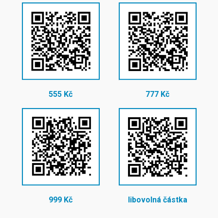
555 Kč
777 Kč
999 Kč
libovolná částka