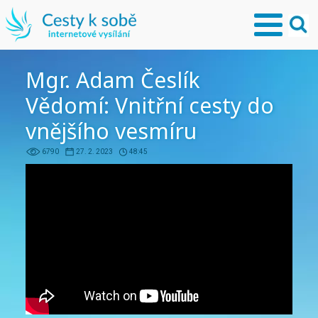
Mgr. Adam Česlík
Vědomí: Vnitřní cesty do
vnějšího vesmíru
6790
27. 2. 2023
48:45