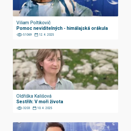
Viliam Poltikovič
Pomoc neviditelných - himálajská orákula
51069
12. 4. 2025
Oldřiška Kališová
Sestřih: V moři života
3203
10. 4. 2025