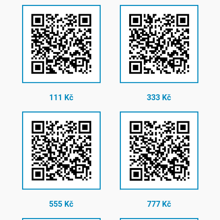
111 Kč
333 Kč
555 Kč
777 Kč