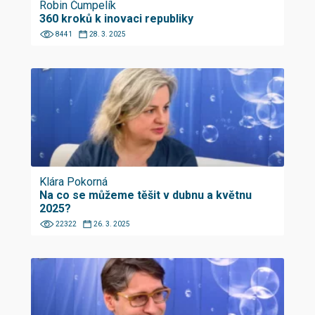
Robin Čumpelík
360 kroků k inovaci republiky
8441
28. 3. 2025
Klára Pokorná
Na co se můžeme těšit v dubnu a květnu
2025?
22322
26. 3. 2025