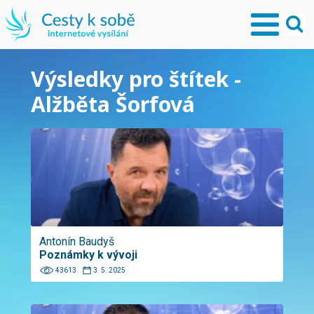
Výsledky pro štítek -
Alžběta Šorfová
Antonín Baudyš
Poznámky k vývoji
43613
3. 5. 2025