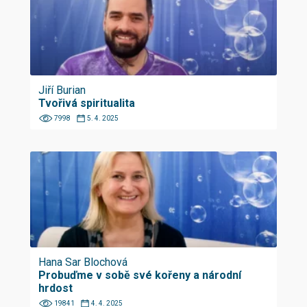
Jiří Burian
Tvořivá spiritualita
7998
5. 4. 2025
Hana Sar Blochová
Probuďme v sobě své kořeny a národní
hrdost
19841
4. 4. 2025