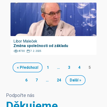
Libor Maleček
Změna společnosti od základu
8730
7. 2. 2025
« Předchozí
1
…
3
4
5
6
7
…
24
Další »
Podpořte nás
Děkujeme