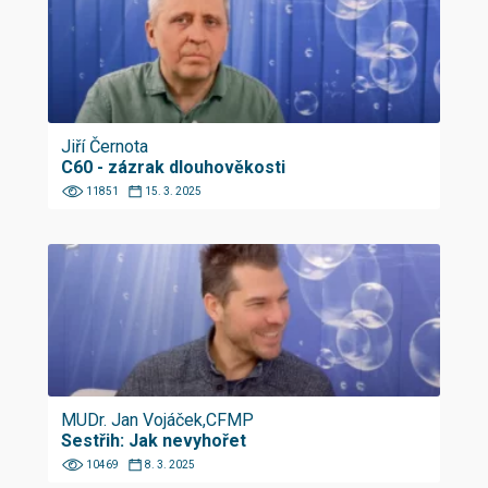
Jiří Černota
C60 - zázrak dlouhověkosti
11851
15. 3. 2025
MUDr. Jan Vojáček,CFMP
Sestřih: Jak nevyhořet
10469
8. 3. 2025