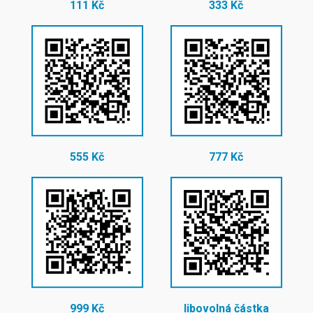
111 Kč
333 Kč
555 Kč
777 Kč
999 Kč
libovolná částka