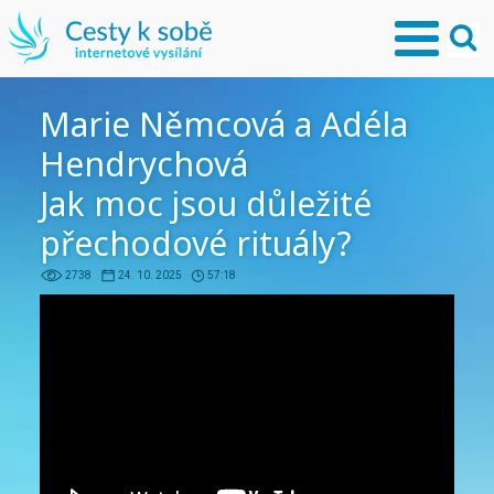
Marie Němcová a Adéla
Hendrychová
Jak moc jsou důležité
přechodové rituály?
2738
24. 10. 2025
57:18