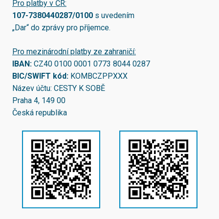
Pro platby v ČR:
107-7380440287/0100
s uvedením
„Dar“ do zprávy pro příjemce.
Pro mezinárodní platby ze zahraničí:
IBAN:
CZ40 0100 0001 0773 8044 0287
BIC/SWIFT kód:
KOMBCZPPXXX
Název účtu: CESTY K SOBĚ
Praha 4, 149 00
Česká republika