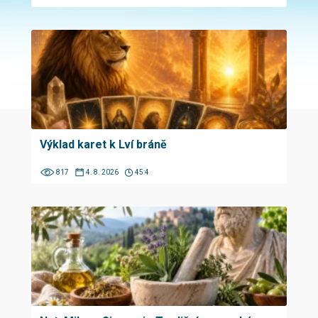
Výklad karet k Lví bráně
817
4. 8. 2026
45:4