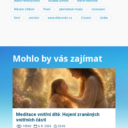
Adéla Hendrychová
Alžběta Šorfová
Marie Němcová
Mávám zítřkům
Píseň
přechodové rituály
rozloučení
Smrt
umírání
www.ditevsrdci.cz
Zrození
ztráta
Mohlo by vás zajímat
Meditace vnitřní dítě: Hojení zraněných
vnitřních částí
10960
6. 8. 2026
26:36