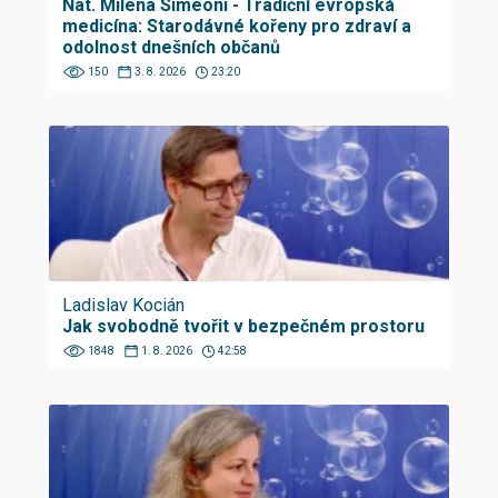
Nat. Milena Simeoni - Tradiční evropská
medicína: Starodávné kořeny pro zdraví a
odolnost dnešních občanů
150
3. 8. 2026
23:20
Ladislav Kocián
Jak svobodně tvořit v bezpečném prostoru
1848
1. 8. 2026
42:58