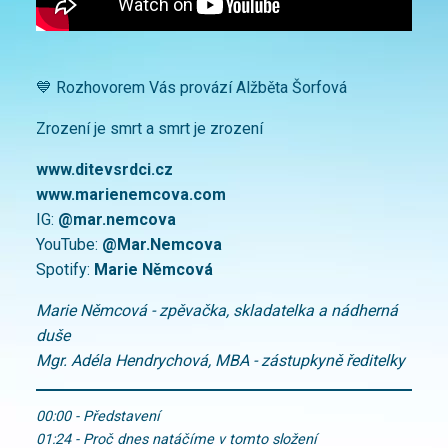
💙 Rozhovorem Vás provází Alžběta Šorfová
Zrození je smrt a smrt je zrození
www.ditevsrdci.cz
www.marienemcova.com
IG:
@mar.nemcova
YouTube:
@Mar.Nemcova
Spotify:
Marie Němcová
Marie Němcová - zpěvačka, skladatelka a nádherná
duše
Mgr. Adéla Hendrychová, MBA - zástupkyně ředitelky
00:00 - Představení
01:24 - Proč dnes natáčíme v tomto složení