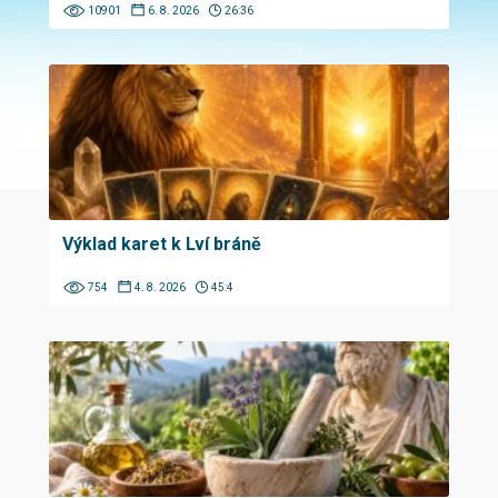
10901
6. 8. 2026
26:36
Výklad karet k Lví bráně
754
4. 8. 2026
45:4