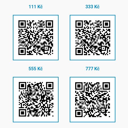
111 Kč
333 Kč
555 Kč
777 Kč