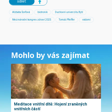
sdílet:
Alžběta Šorfová
biotronik
Duchovní univerzitu Bytí
Mezinárodní kongres zdraví 2025
Tomáš Pfeiffer
vědomí
Mohlo by vás zajímat
Meditace vnitřní dítě: Hojení zraněných
vnitřních částí