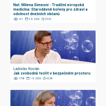
Nat. Milena Simeoni - Tradiční evropská
medicína: Starodávné kořeny pro zdraví a
odolnost dnešních občanů
141
3. 8. 2026
23:20
Ladislav Kocián
Jak svobodně tvořit v bezpečném prostoru
1758
1. 8. 2026
42:58