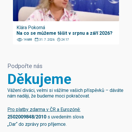
Klára Pokorná
Na co se můžeme těšit v srpnu a září 2026?
14688
31. 7. 2026
24:17
Podpořte nás
Děkujeme
Vážení diváci, velmi si vážíme vašich příspěvků – dáváte
nám naději, že budeme moci pokračovat.
Pro platby zdarma v ČR a Eurozóně:
2502009848/2010
s uvedením slova
„Dar“ do zprávy pro příjemce.