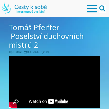
Tomáš Pfeiffer
Poselství duchovních
mistrů 2
17862
8. 8. 2025
43:31