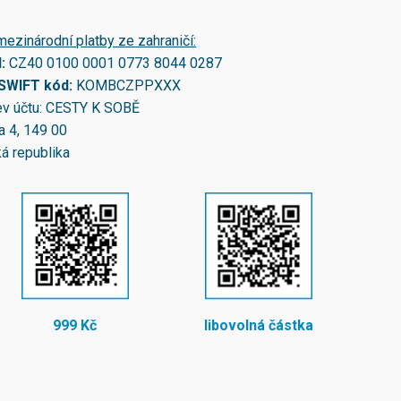
mezinárodní platby ze zahraničí:
N:
CZ40 0100 0001 0773 8044 0287
/SWIFT kód:
KOMBCZPPXXX
v účtu: CESTY K SOBĚ
a 4, 149 00
á republika
999 Kč
libovolná částka