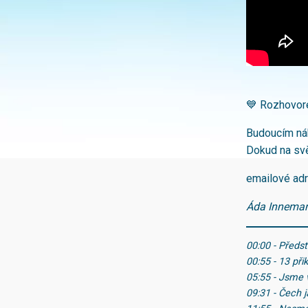
💙 Rozhovor
Budoucím ná
Dokud na svě
emailové ad
Áda Inneman 
00:00 - Předs
00:55 - 13 při
05:55 - Jsme 
09:31 - Čech 