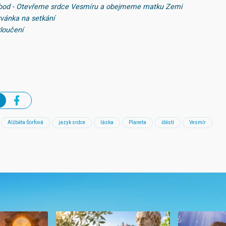
3 bod - Otevřeme srdce Vesmíru a obejmeme matku Zemi
zvánka na setkání
zloučení
Alžběta Šorfová
jazyk srdce
láska
Planeta
štěstí
Vesmír