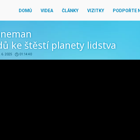
DOMŮ
VIDEA
ČLÁNKY
VIZITKY
PODPOŘTE 
nneman
ů ke štěstí planety lidstva
. 6. 2025
01:14:40