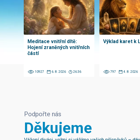
Meditace vnitřní dítě:
Výklad karet k 
Hojení zraněných vnitřních
částí
10927
6. 8. 2026
26:36
797
4. 8. 2026
Podpořte nás
Děkujeme
Vážení diváci, velmi si vážíme vašich příspěvků – d