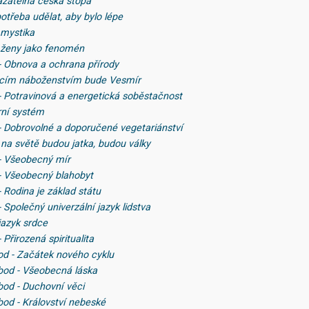
azatelná česká stopa
potřeba udělat, aby bylo lépe
 mystika
 ženy jako fenomén
 - Obnova a ochrana přírody
ucím náboženstvím bude Vesmír
 - Potravinová a energetická soběstačnost
rní systém
 - Dobrovolné a doporučené vegetariánství
 na světě budou jatka, budou války
 - Všeobecný mír
 - Všeobecný blahobyt
- Rodina je základ státu
- Společný univerzální jazyk lidstva
jazyk srdce
 Přirozená spiritualita
bod - Začátek nového cyklu
 bod - Všeobecná láska
bod - Duchovní věci
bod - Království nebeské