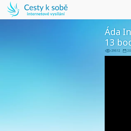
Áda I
13 bod
29512
20