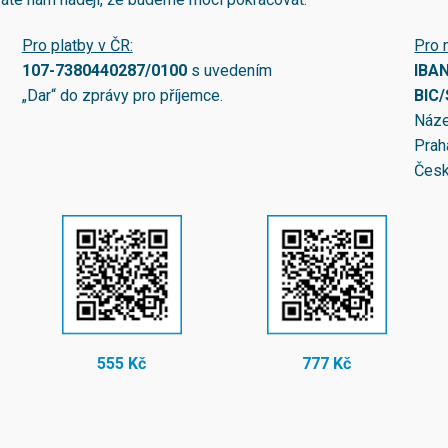
Pro platby v ČR:
Pro 
107-7380440287/0100
s uvedením
IBA
„Dar“ do zprávy pro příjemce.
BIC
Náze
Prah
Česk
555 Kč
777 Kč