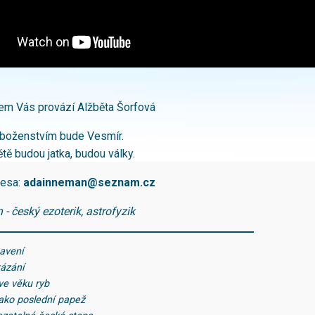
em Vás provází Alžběta Šorfová
boženstvím bude Vesmír.
tě budou jatka, budou války.
resa:
adainneman@seznam.cz
- český ezoterik, astrofyzik
tavení
kázání
ve věku ryb
jako poslední papež