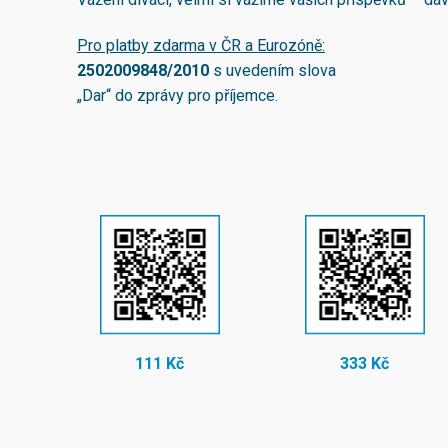
Pro platby zdarma v ČR a Eurozóně:
2502009848/2010
s uvedením slova
„Dar“ do zprávy pro příjemce.
111 Kč
333 Kč