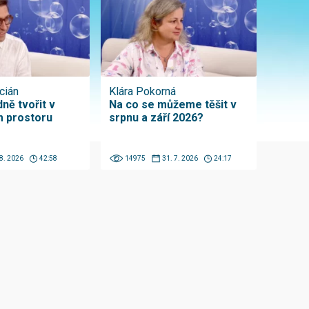
cián
Klára Pokorná
ně tvořit v
Na co se můžeme těšit v
 prostoru
srpnu a září 2026?
 8. 2026
42:58
14975
31. 7. 2026
24:17