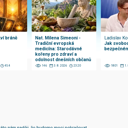
Lví bráně
Nat. Milena Simeoni -
Ladislav Ko
Tradiční evropská
Jak svobod
medicína: Starodávné
bezpečném
kořeny pro zdraví a
odolnost dnešních občanů
45:4
146
3. 8. 2026
23:20
1801
1.
áváte nám naději, že budeme moci pokračovat.