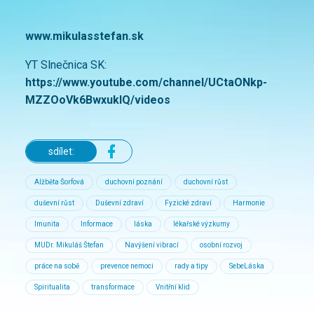
www.mikulasstefan.sk
YT Slnečnica SK:
https://www.youtube.com/channel/UCtaONkp-
MZZOoVk6BwxuklQ/videos
sdílet:
Alžběta Šorfová
duchovní poznání
duchovní růst
duševní růst
Duševní zdraví
Fyzické zdraví
Harmonie
Imunita
Informace
láska
lékařské výzkumy
MUDr. Mikuláš Štefan
Navýšení vibrací
osobní rozvoj
práce na sobě
prevence nemoci
rady a tipy
SebeLáska
Spiritualita
transformace
Vnitřní klid