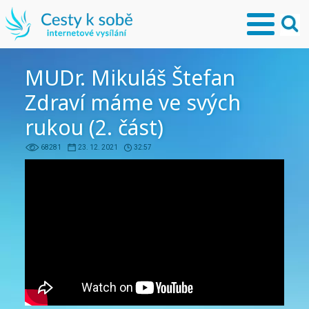
MUDr. Mikuláš Štefan
Zdraví máme ve svých
rukou (2. část)
68281
23. 12. 2021
32:57