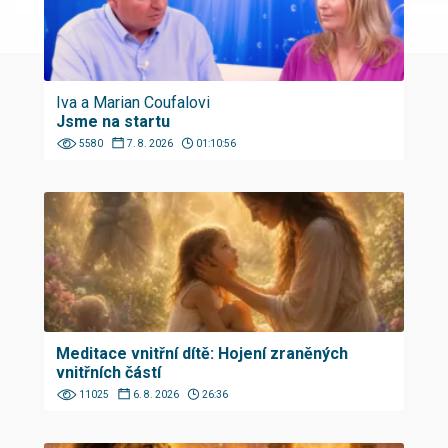
Iva a Marian Coufalovi
Jsme na startu
5580
7. 8. 2026
01:10:56
Meditace vnitřní dítě: Hojení zraněných
vnitřních částí
11025
6. 8. 2026
26:36