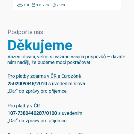
168
3. 8. 2026
23:20
Podpořte nás
Děkujeme
Vážení diváci, velmi si vážíme vašich příspěvků – dáváte
nám naději, že budeme moci pokračovat.
Pro platby zdarma v ČR a Eurozóně:
2502009848/2010
s uvedením slova
„Dar“ do zprávy pro příjemce.
Pro platby v ČR:
107-7380440287/0100
s uvedením
„Dar“ do zprávy pro příjemce.