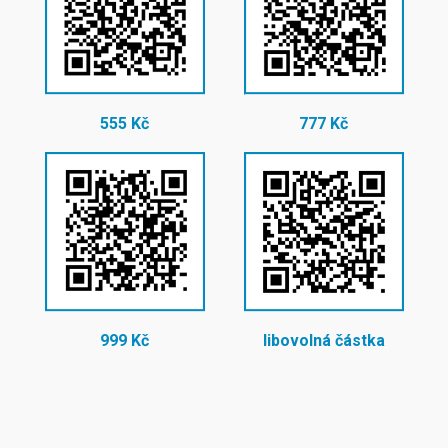
555 Kč
777 Kč
999 Kč
libovolná částka