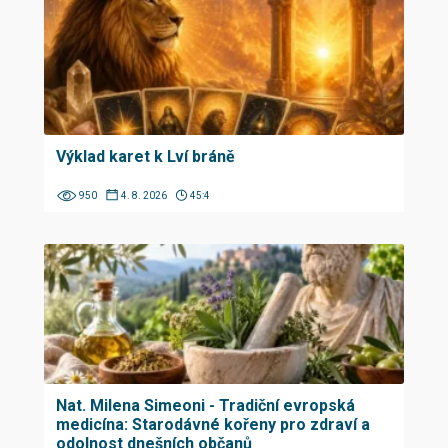
Výklad karet k Lví bráně
950
4. 8. 2026
45:4
Nat. Milena Simeoni - Tradiční evropská
medicína: Starodávné kořeny pro zdraví a
odolnost dnešních občanů