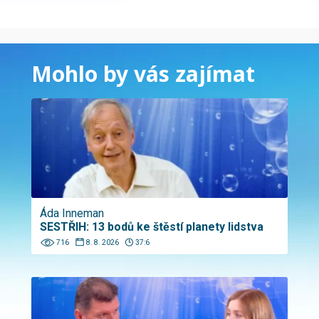
Mohlo by vás zajímat
Áda Inneman
SESTŘIH: 13 bodů ke štěstí planety lidstva
716
8. 8. 2026
37:6