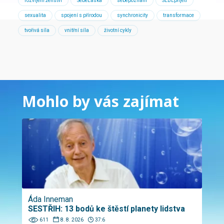
rozvíjení ženství
SebeLáska
sebepoznání
SEBEpřijetí
sexualita
spojení s přírodou
synchronicity
transformace
tvořivá síla
vnitřní síla
životní cykly
Mohlo by vás zajímat
Áda Inneman
SESTŘIH: 13 bodů ke štěstí planety lidstva
611
8. 8. 2026
37:6