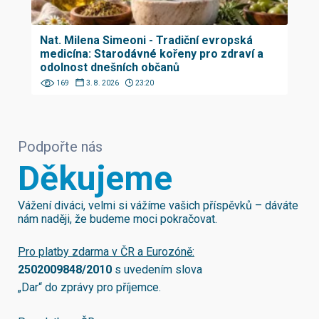
Nat. Milena Simeoni - Tradiční evropská
medicína: Starodávné kořeny pro zdraví a
odolnost dnešních občanů
169
3. 8. 2026
23:20
Podpořte nás
Děkujeme
Vážení diváci, velmi si vážíme vašich příspěvků – dáváte
nám naději, že budeme moci pokračovat.
Pro platby zdarma v ČR a Eurozóně:
2502009848/2010
s uvedením slova
„Dar“ do zprávy pro příjemce.