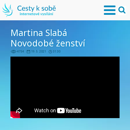
Martina Slabá
Novodobé ženství
4754
19. 5. 2021
31:30