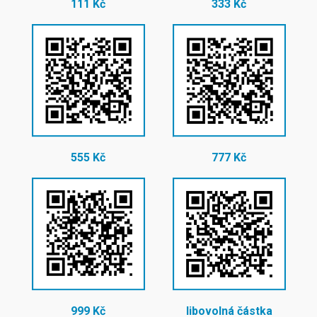
111 Kč
333 Kč
555 Kč
777 Kč
999 Kč
libovolná částka