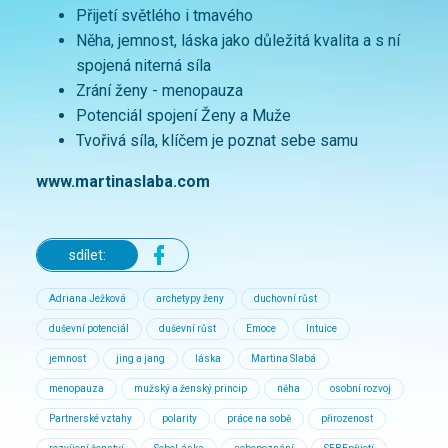
Přijetí světlého i tmavého
Něha, jemnost, láska jako důležitá kvalita a s ní
spojená niterná síla
Zrání ženy - menopauza
Potenciál spojení Ženy a Muže
Tvořivá síla, klíčem je poznat sebe samu
www.martinaslaba.com
sdílet:
Adriana Ježková
archetypy ženy
duchovní růst
duševní potenciál
duševní růst
Emoce
Intuice
jemnost
jing a jang
láska
Martina Slabá
menopauza
mužský a ženský princip
něha
osobní rozvoj
Partnerské vztahy
polarity
práce na sobě
přirozenost