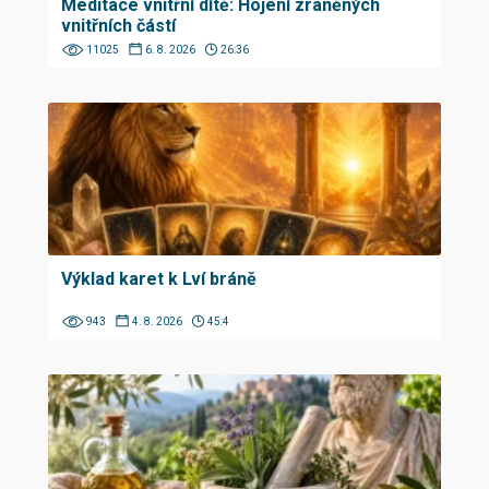
Meditace vnitřní dítě: Hojení zraněných
vnitřních částí
11025
6. 8. 2026
26:36
Výklad karet k Lví bráně
943
4. 8. 2026
45:4