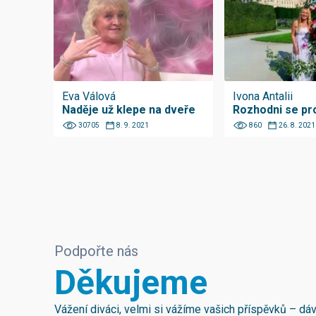
Eva Válová
Ivona Antalii
Naděje už klepe na dveře
Rozhodni se pr
30705
8. 9. 2021
860
26. 8. 2021
Podpořte nás
Děkujeme
Vážení diváci, velmi si vážíme vašich příspěvků – d