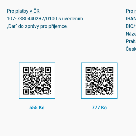
Pro platby v ČR:
Pro 
107-7380440287/0100
s uvedením
IBA
„Dar“ do zprávy pro příjemce.
BIC/
Náze
Prah
Česk
555 Kč
777 Kč