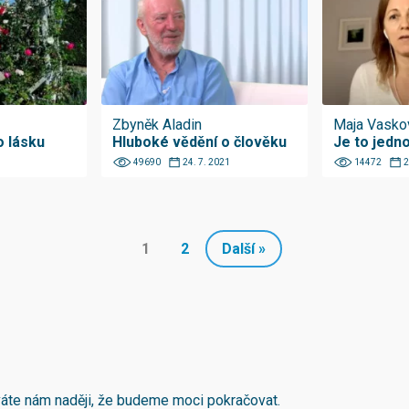
Zbyněk Aladin
Maja Vasko
o lásku
Hluboké vědění o člověku
Je to jedn
49690
24. 7. 2021
14472
2
1
2
Další »
áváte nám naději, že budeme moci pokračovat.