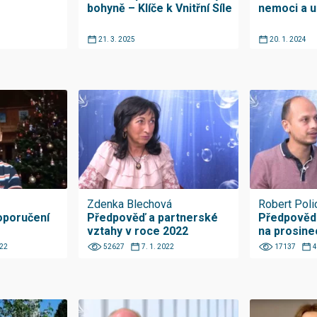
bohyně – Klíče k Vnitřní Síle
nemoci a u
21. 3. 2025
20. 1. 2024
Zdenka Blechová
Robert Poli
oporučení
Předpověď a partnerské
Předpovědi
vztahy v roce 2022
na prosine
022
52627
7. 1. 2022
17137
4