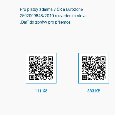
Pro platby zdarma v ČR a Eurozóně:
2502009848/2010
s uvedením slova
„Dar“ do zprávy pro příjemce.
111 Kč
333 Kč