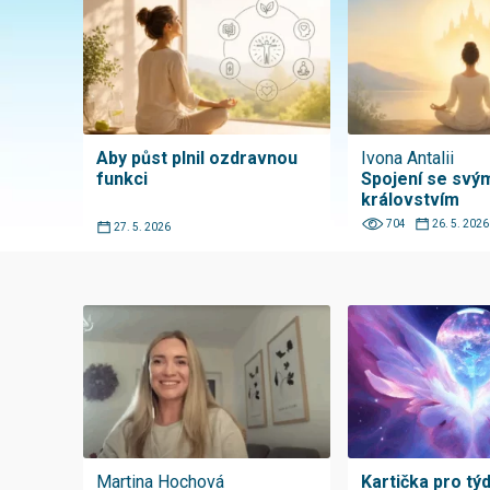
Aby půst plnil ozdravnou
Ivona Antalii
funkci
Spojení se svým
královstvím
704
26. 5. 2026
27. 5. 2026
Martina Hochová
Kartička pro tý