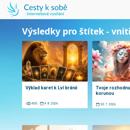
Výsledky pro štítek - vnitř
Výklad karet k Lví bráně
Tvoje rozhodnut
korunou
835
4. 8. 2026
30. 7. 2026