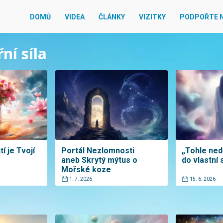
DOMŮ
VIDEA
ČLÁNKY
VIZITKY
PODPOŘTE 
ní síla
í je Tvojí
Portál Nezlomnosti
„Tohle ned
aneb Skrytý mýtus o
do vlastní
Mořské koze
1. 7. 2026
15. 6. 2026