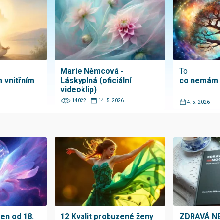
Marie Němcová -
To
 vnitřním
Láskyplná (oficiální
co nemám
videoklip)
14022
14. 5. 2026
4. 5. 2026
den od 18.
12 Kvalit probuzené ženy
ZDRAVÁ NE