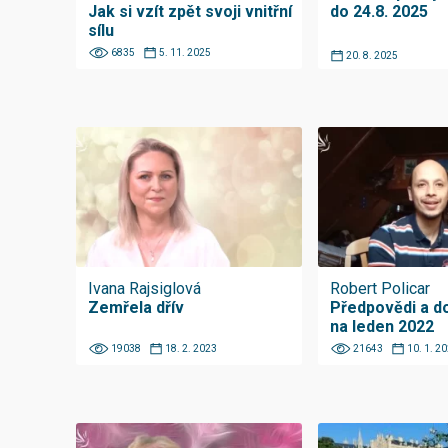
Jak si vzít zpět svoji vnitřní
do 24.8. 2025
sílu
6835
5. 11. 2025
20. 8. 2025
Ivana Rajsiglová
Robert Policar
Zemřela dřív
Předpovědi a d
na leden 2022
19038
18. 2. 2023
21643
10. 1. 2