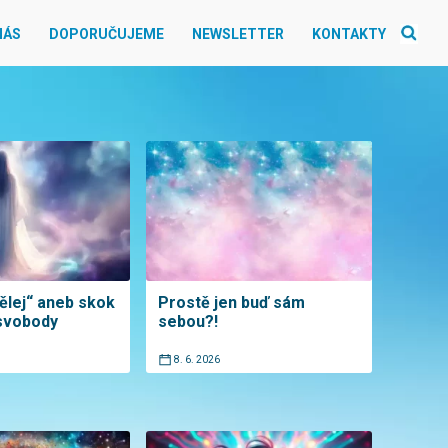
NÁS
DOPORUČUJEME
NEWSLETTER
KONTAKTY
ělej“ aneb skok
Prostě jen buď sám
 svobody
sebou?!
8. 6. 2026