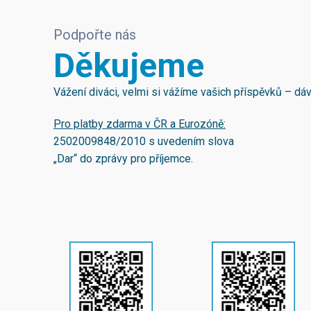
Podpořte nás
Děkujeme
Vážení diváci, velmi si vážíme vašich příspěvků – d
Pro platby zdarma v ČR a Eurozóně:
2502009848/2010
s uvedením slova
„Dar“ do zprávy pro příjemce.