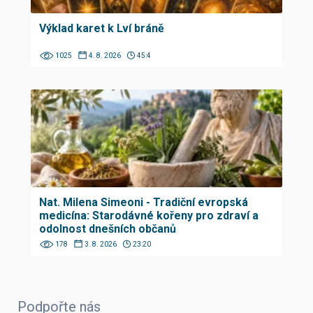
Výklad karet k Lví bráně
1025
4. 8. 2026
45:4
Nat. Milena Simeoni - Tradiční evropská
medicína: Starodávné kořeny pro zdraví a
odolnost dnešních občanů
178
3. 8. 2026
23:20
Podpořte nás