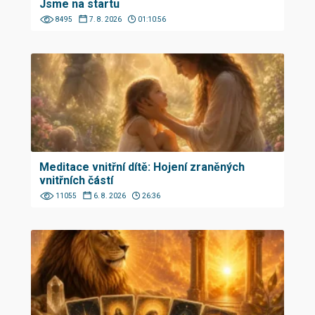
Jsme na startu
8495
7. 8. 2026
01:10:56
Meditace vnitřní dítě: Hojení zraněných
vnitřních částí
11055
6. 8. 2026
26:36