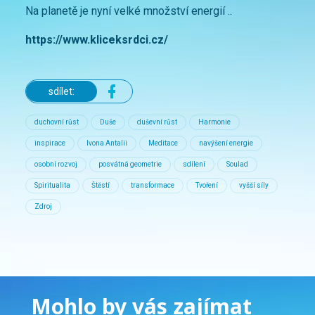
Na planetě je nyní velké množství energií ..
https://www.kliceksrdci.cz/
sdílet:
duchovní růst
Duše
duševní růst
Harmonie
inspirace
Ivona Antalii
Meditace
navýšení energie
osobní rozvoj
posvátná geometrie
sdílení
Soulad
Spiritualita
Štěstí
transformace
Tvoření
vyšší síly
Zdroj
Mohlo by vás zajímat