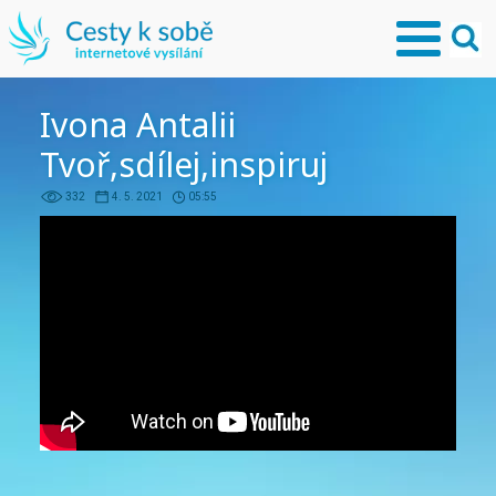
Ivona Antalii
Tvoř,sdílej,inspiruj
332
4. 5. 2021
05:55