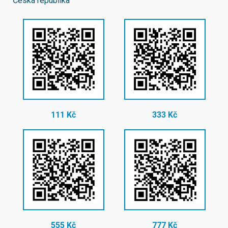
Česká republika
111 Kč
333 Kč
555 Kč
777 Kč