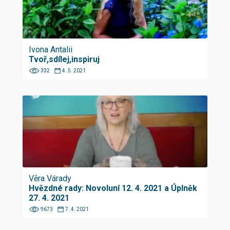
Ivona Antalii
Tvoř,sdílej,inspiruj
332
4. 5. 2021
Věra Várady
Hvězdné rady: Novoluní 12. 4. 2021 a Úplněk
27. 4. 2021
9673
7. 4. 2021