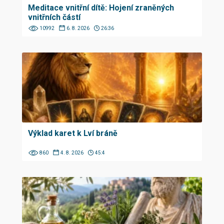
Meditace vnitřní dítě: Hojení zraněných
vnitřních částí
10992
6. 8. 2026
26:36
Výklad karet k Lví bráně
860
4. 8. 2026
45:4