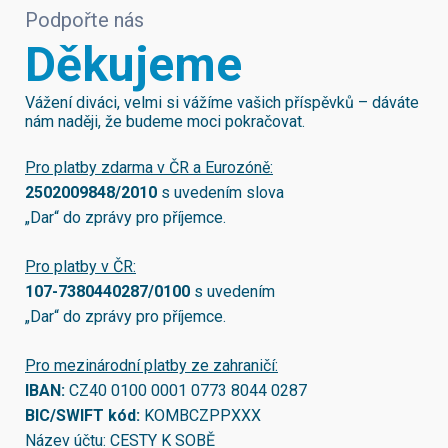
Podpořte nás
Děkujeme
Vážení diváci, velmi si vážíme vašich příspěvků – dáváte
nám naději, že budeme moci pokračovat.
Pro platby zdarma v ČR a Eurozóně:
2502009848/2010
s uvedením slova
„Dar“ do zprávy pro příjemce.
Pro platby v ČR:
107-7380440287/0100
s uvedením
„Dar“ do zprávy pro příjemce.
Pro mezinárodní platby ze zahraničí:
IBAN:
CZ40 0100 0001 0773 8044 0287
BIC/SWIFT kód:
KOMBCZPPXXX
Název účtu: CESTY K SOBĚ