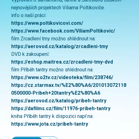
nejnovějších projektech Viliama Poltikoviče.
info o naší práci:
https://www.poltikovicovi.com/
https://www.facebook.com/ViliamPoltikovic/
film Zrcadlení tmy možno shlédnout na:
https://aerovod.cz/katalog/zrcadleni-tmy
DVD k zakoupení:
https://eshop.maitrea.cz/zrcadleni-tmy-dvd
film Příběh tantry možno shlédnout na:
https://www.o2tv.cz/videoteka/film/238746/
https://cz.starmax.tv/%E2%80%A6/201013072118
0500000-Pribeh+20tantry%E2%80%A6
https://aerovod.cz/katalog/pribeh-tantry
https://dafilms.cz/film/11976-pribeh-tantry
kniha Příběh tantry k dispozici např.na:
https://www.jota.cz/pribeh-tantry