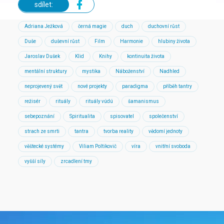
sdílet:
Adriana Ježková
černá magie
duch
duchovní růst
Duše
duševní růst
Film
Harmonie
hlubiny života
Jaroslav Dušek
Klid
Knihy
kontinuita života
mentální struktury
mystika
Náboženství
Nadhled
neprojevený svět
nové projekty
paradigma
příběh tantry
režisér
rituály
rituály vúdú
šamanismus
sebepoznání
Spiritualita
spisovatel
společenství
strach ze smrti
tantra
tvorba reality
vědomí jednoty
věštecké systémy
Viliam Poltikovič
víra
vnitřní svoboda
vyšší síly
zrcadlení tmy