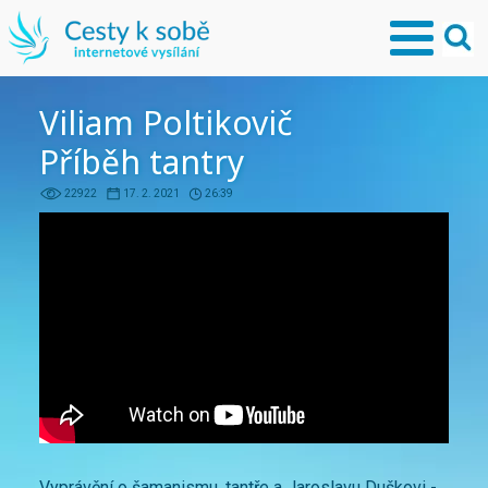
Viliam Poltikovič
Příběh tantry
22922
17. 2. 2021
26:39
Vyprávění o šamanismu, tantře a Jaroslavu Duškovi -