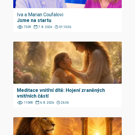
Iva a Marian Coufalovi
Jsme na startu
7509
7. 8. 2026
01:10:56
Meditace vnitřní dítě: Hojení zraněných
vnitřních částí
11048
6. 8. 2026
26:36