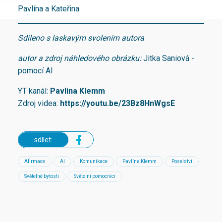
Pavlína a Kateřina
Sdíleno s laskavým svolením autora
autor a zdroj náhledového obrázku:
Jitka Saniová -
pomocí AI
YT kanál:
Pavlina Klemm
Zdroj videa:
https://youtu.be/23Bz8HnWgsE
sdílet:
Afirmace
AI
Komunikace
Pavlína Klemm
Poselství
Světelné bytosti
Světelní pomocníci