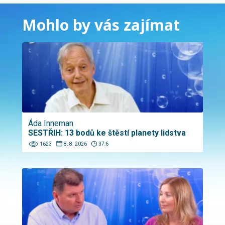
Mohlo by vás zajímat
Áda Inneman
SESTŘIH: 13 bodů ke štěstí planety lidstva
1623
8. 8. 2026
37:6