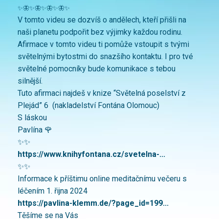
✨🦋✨🦋✨🦋✨🦋✨
V tomto videu se dozvíš o andělech, kteří přišli na
naši planetu podpořit bez výjimky každou rodinu.
Afirmace v tomto videu ti pomůže vstoupit s tvými
světelnými bytostmi do snazšího kontaktu. I pro tvé
světelné pomocníky bude komunikace s tebou
silnější.
Tuto afirmaci najdeš v knize “Světelná poselství z
Plejád” 6 (nakladelství Fontána Olomouc)
S láskou
Pavlína 🌹
✨✨
https://www.knihyfontana.cz/svetelna-...
✨✨
Informace k příštimu online meditačnímu večeru s
léčením 1. řijna 2024
https://pavlina-klemm.de/?page_id=199...
Těšíme se na Vás