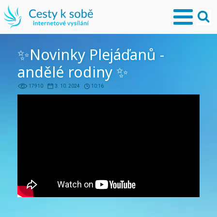
✨Novinky Plejáďanů -
andělé rodiny ✨
17910
3. 10. 2024
10:16