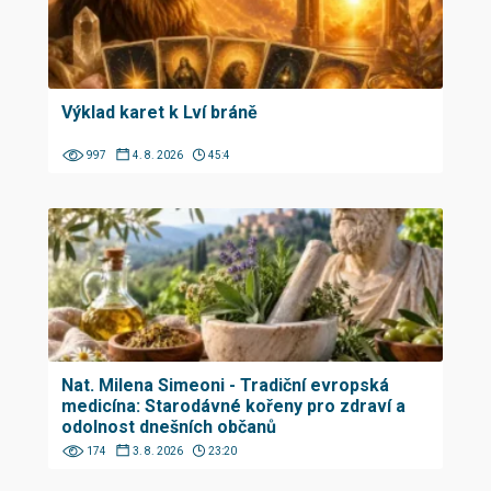
Výklad karet k Lví bráně
997
4. 8. 2026
45:4
Nat. Milena Simeoni - Tradiční evropská
medicína: Starodávné kořeny pro zdraví a
odolnost dnešních občanů
174
3. 8. 2026
23:20