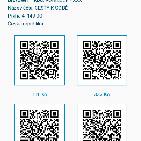
BIC/SWIFT kód:
KOMBCZPPXXX
Název účtu: CESTY K SOBĚ
Praha 4, 149 00
Česká republika
111 Kč
333 Kč