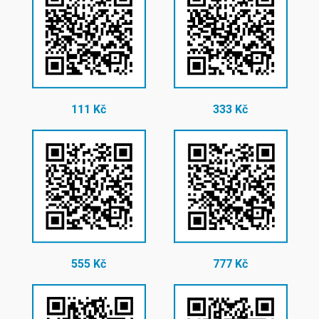
111 Kč
333 Kč
555 Kč
777 Kč