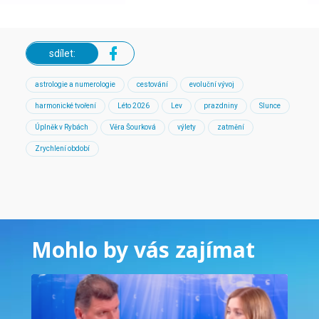
sdílet:
astrologie a numerologie
cestování
evoluční vývoj
harmonické tvoření
Léto 2026
Lev
prazdniny
Slunce
Úplněk v Rybách
Věra Šourková
výlety
zatmění
Zrychlení období
Mohlo by vás zajímat