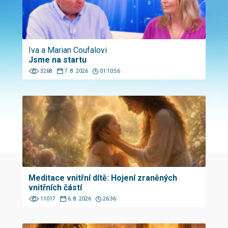
Iva a Marian Coufalovi
Jsme na startu
3268
7. 8. 2026
01:10:56
Meditace vnitřní dítě: Hojení zraněných
vnitřních částí
11017
6. 8. 2026
26:36