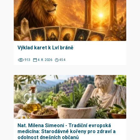
Výklad karet k Lví bráně
913
4. 8. 2026
45:4
Nat. Milena Simeoni - Tradiční evropská
medicína: Starodávné kořeny pro zdraví a
odolnost dnešních občanů