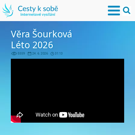
Věra Šourková
Léto 2026
5559
24. 6. 2026
31:13