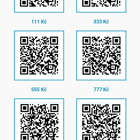
111 Kč
333 Kč
555 Kč
777 Kč