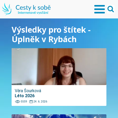
Výsledky pro štítek -
Úplněk v Rybách
Věra Šourková
Léto 2026
5559
24. 6. 2026