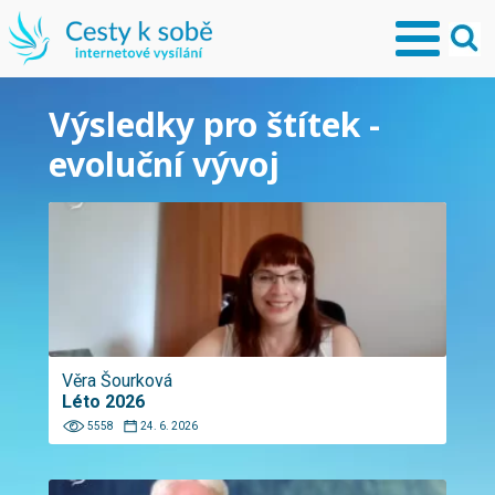
Výsledky pro štítek -
evoluční vývoj
Věra Šourková
Léto 2026
5558
24. 6. 2026