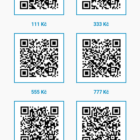
111 Kč
333 Kč
555 Kč
777 Kč