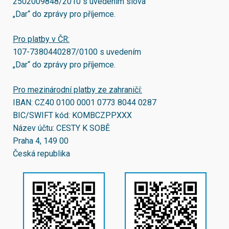
2502009848/2010
s uvedením slova
„Dar“ do zprávy pro příjemce.
Pro platby v ČR:
107-7380440287/0100
s uvedením
„Dar“ do zprávy pro příjemce.
Pro mezinárodní platby ze zahraničí:
IBAN:
CZ40 0100 0001 0773 8044 0287
BIC/SWIFT kód:
KOMBCZPPXXX
Název účtu: CESTY K SOBĚ
Praha 4, 149 00
Česká republika