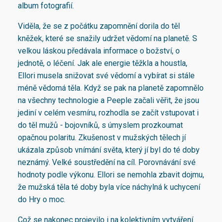
album fotografií.
Viděla, že se z počátku zapomnění dorila do těl
kněžek, které se snažily udržet vědomí na planetě. S
velkou láskou předávala informace o božství, o
jednotě, o léčení. Jak ale energie těžkla a houstla,
Ellori musela snižovat své vědomí a vybírat si stále
méně vědomá těla. Když se pak na planetě zapomnělo
na všechny technologie a Peeple začali věřit, že jsou
jediní v celém vesmíru, rozhodla se začít vstupovat i
do těl mužů - bojovníků, s úmyslem prozkoumat
opačnou polaritu. Zkušenost v mužských tělech jí
ukázala způsob vnímání světa, který jí byl do té doby
neznámý. Velké soustředění na cíl. Porovnávání své
hodnoty podle výkonu. Ellori se nemohla zbavit dojmu,
že mužská těla té doby byla více náchylná k uchycení
do Hry o moc.
Což se nakonec projevilo i na kolektivním vytváření