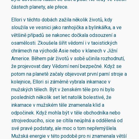
částech planety, ale přece.
Ellori v těchto dobách zažila několik životů, kdy
sloužila ve vesnici jako ranhojička a bylinkářka, a ve
většině případů se nakonec dočkala odsouzení a
osamělosti. Zkoušela šířit vědomí i v taoistických
chrámech na východě Asie nebo v klanech v Jižní
Americe. Během pár životů v sobě učinila rozhodnutí,
že projevovat dary Vědomí není bezpečné. Když se
potom na planetě začaly objevovat první parní stroje a
kolejnice, Ellori si záměrně vybrala inkarnace v
mužských tělech. Být v ženském těle pro ni bylo
posledních několik set let natolik bolestivé, že
inkarnace v mužském těle znamenala klid a
odpočinek. Když mohla být v těle obchodníka nebo
strojvedoucího, sice se cítila neúplná a oddělená od
své pravé podstaty, ale moc o tom nepřemýšlela.
Mužská energie v této podobě pro ni znamenala větší