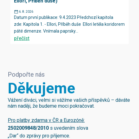
Ellori, Příběh duše)
6. 8. 2026
Datum první publikace: 9.4.2023 Předchozí kapitola
zde: Kapitola 1. - Ellori, Příběh duše Ellori letěla koridorem
páté dimenze. Vnímala paprsky...
přečíst
Podpořte nás
Děkujeme
Vážení diváci, velmi si vážíme vašich příspěvků – dáváte
nám naději, že budeme moci pokračovat.
Pro platby zdarma v ČR a Eurozóně:
2502009848/2010
s uvedením slova
„Dar“ do zprávy pro příjemce.