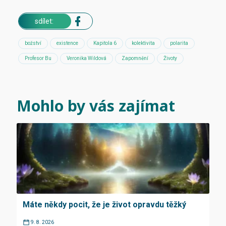
sdílet:
božství
existence
Kapitola 6
kolektivita
polarita
Profesor Bu
Veronika Wildová
Zapomnění
Životy
Mohlo by vás zajímat
Máte někdy pocit, že je život opravdu těžký
9. 8. 2026