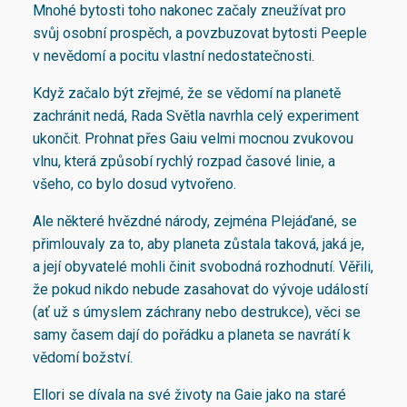
Mnohé bytosti toho nakonec začaly zneužívat pro
svůj osobní prospěch, a povzbuzovat bytosti Peeple
v nevědomí a pocitu vlastní nedostatečnosti.
Když začalo být zřejmé, že se vědomí na planetě
zachránit nedá, Rada Světla navrhla celý experiment
ukončit. Prohnat přes Gaiu velmi mocnou zvukovou
vlnu, která způsobí rychlý rozpad časové linie, a
všeho, co bylo dosud vytvořeno.
Ale některé hvězdné národy, zejména Plejáďané, se
přimlouvaly za to, aby planeta zůstala taková, jaká je,
a její obyvatelé mohli činit svobodná rozhodnutí. Věřili,
že pokud nikdo nebude zasahovat do vývoje událostí
(ať už s úmyslem záchrany nebo destrukce), věci se
samy časem dají do pořádku a planeta se navrátí k
vědomí božství.
Ellori se dívala na své životy na Gaie jako na staré