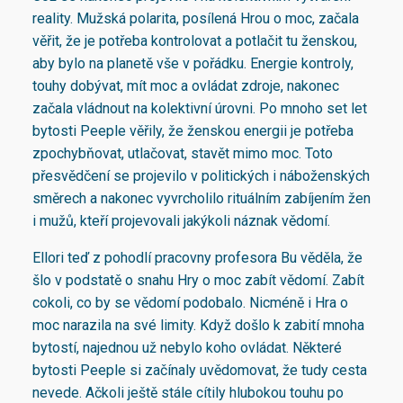
reality. Mužská polarita, posílená Hrou o moc, začala
věřit, že je potřeba kontrolovat a potlačit tu ženskou,
aby bylo na planetě vše v pořádku. Energie kontroly,
touhy dobývat, mít moc a ovládat zdroje, nakonec
začala vládnout na kolektivní úrovni. Po mnoho set let
bytosti Peeple věřily, že ženskou energii je potřeba
zpochybňovat, utlačovat, stavět mimo moc. Toto
přesvědčení se projevilo v politických i náboženských
směrech a nakonec vyvrcholilo rituálním zabíjením žen
i mužů, kteří projevovali jakýkoli náznak vědomí.
Ellori teď z pohodlí pracovny profesora Bu věděla, že
šlo v podstatě o snahu Hry o moc zabít vědomí. Zabít
cokoli, co by se vědomí podobalo. Nicméně i Hra o
moc narazila na své limity. Když došlo k zabití mnoha
bytostí, najednou už nebylo koho ovládat. Některé
bytosti Peeple si začínaly uvědomovat, že tudy cesta
nevede. Ačkoli ještě stále cítily hlubokou touhu po