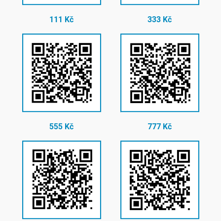
111 Kč
333 Kč
555 Kč
777 Kč