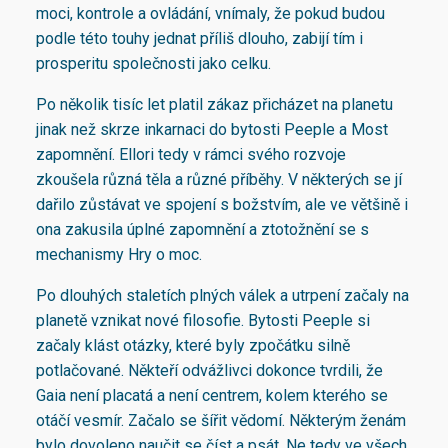
moci, kontrole a ovládání, vnímaly, že pokud budou
podle této touhy jednat příliš dlouho, zabijí tím i
prosperitu společnosti jako celku.
Po několik tisíc let platil zákaz přicházet na planetu
jinak než skrze inkarnaci do bytosti Peeple a Most
zapomnění. Ellori tedy v rámci svého rozvoje
zkoušela různá těla a různé příběhy. V některých se jí
dařilo zůstávat ve spojení s božstvím, ale ve většině i
ona zakusila úplné zapomnění a ztotožnění se s
mechanismy Hry o moc.
Po dlouhých staletích plných válek a utrpení začaly na
planetě vznikat nové filosofie. Bytosti Peeple si
začaly klást otázky, které byly zpočátku silně
potlačované. Někteří odvážlivci dokonce tvrdili, že
Gaia není placatá a není centrem, kolem kterého se
otáčí vesmír. Začalo se šířit vědomí. Některým ženám
bylo dovoleno naučit se číst a psát. Ne tedy ve všech