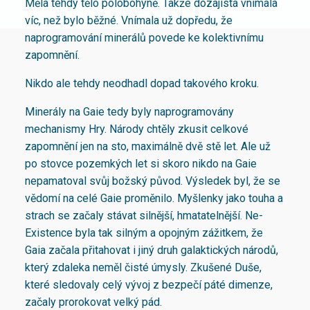
Měla tehdy tělo polobohyně. Takže dozajista vnímala
víc, než bylo běžné. Vnímala už dopředu, že
naprogramování minerálů povede ke kolektivnímu
zapomnění.
Nikdo ale tehdy neodhadl dopad takového kroku.
Minerály na Gaie tedy byly naprogramovány
mechanismy Hry. Národy chtěly zkusit celkové
zapomnění jen na sto, maximálně dvě stě let. Ale už
po stovce pozemkých let si skoro nikdo na Gaie
nepamatoval svůj božský původ. Výsledek byl, že se
vědomí na celé Gaie proměnilo. Myšlenky jako touha a
strach se začaly stávat silnější, hmatatelnější. Ne-
Existence byla tak silným a opojným zážitkem, že
Gaia začala přitahovat i jiný druh galaktických národů,
který zdaleka neměl čisté úmysly. Zkušené Duše,
které sledovaly celý vývoj z bezpečí páté dimenze,
začaly prorokovat velký pád.