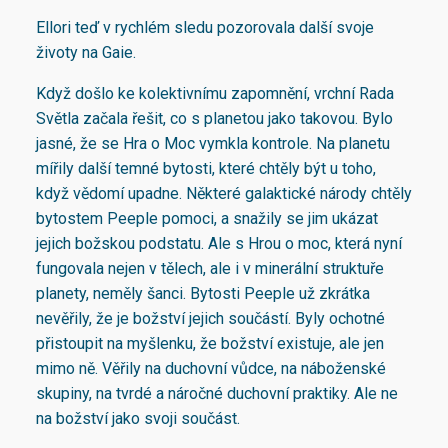
Ellori teď v rychlém sledu pozorovala další svoje
životy na Gaie.
Když došlo ke kolektivnímu zapomnění, vrchní Rada
Světla začala řešit, co s planetou jako takovou. Bylo
jasné, že se Hra o Moc vymkla kontrole. Na planetu
mířily další temné bytosti, které chtěly být u toho,
když vědomí upadne. Některé galaktické národy chtěly
bytostem Peeple pomoci, a snažily se jim ukázat
jejich božskou podstatu. Ale s Hrou o moc, která nyní
fungovala nejen v tělech, ale i v minerální struktuře
planety, neměly šanci. Bytosti Peeple už zkrátka
nevěřily, že je božství jejich součástí. Byly ochotné
přistoupit na myšlenku, že božství existuje, ale jen
mimo ně. Věřily na duchovní vůdce, na náboženské
skupiny, na tvrdé a náročné duchovní praktiky. Ale ne
na božství jako svoji součást.