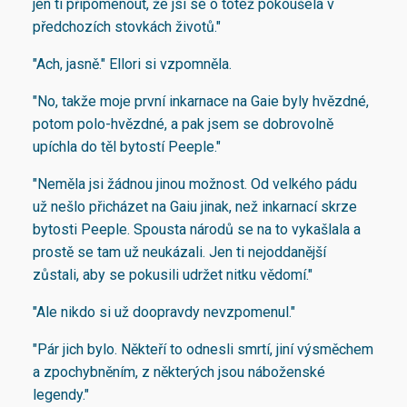
jen ti připomenout, že jsi se o totéž pokoušela v
předchozích stovkách životů."
"Ach, jasně." Ellori si vzpomněla.
"No, takže moje první inkarnace na Gaie byly hvězdné,
potom polo-hvězdné, a pak jsem se dobrovolně
upíchla do těl bytostí Peeple."
"Neměla jsi žádnou jinou možnost. Od velkého pádu
už nešlo přicházet na Gaiu jinak, než inkarnací skrze
bytosti Peeple. Spousta národů se na to vykašlala a
prostě se tam už neukázali. Jen ti nejoddanější
zůstali, aby se pokusili udržet nitku vědomí."
"Ale nikdo si už doopravdy nevzpomenul."
"Pár jich bylo. Někteří to odnesli smrtí, jiní výsměchem
a zpochybněním, z některých jsou náboženské
legendy."