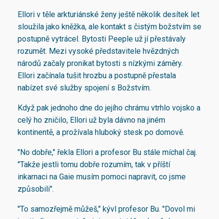
Ellori v těle arkturiánské ženy ještě několik desítek let
sloužila jako kněžka, ale kontakt s čistým božstvím se
postupně vytrácel. Bytosti Peeple už jí přestávaly
rozumět. Mezi vysoké představitele hvězdných
národů začaly pronikat bytosti s nízkými záměry.
Ellori začínala tušit hrozbu a postupně přestala
nabízet své služby spojení s Božstvím.
Když pak jednoho dne do jejího chrámu vtrhlo vojsko a
celý ho zničilo, Ellori už byla dávno na jiném
kontinentě, a prožívala hluboký stesk po domově.
"No dobře," řekla Ellori a profesor Bu stále míchal čaj.
"Takže jestli tomu dobře rozumím, tak v příští
inkarnaci na Gaie musím pomoci napravit, co jsme
způsobili".
"To samozřejmě můžeš," kývl profesor Bu. "Dovol mi