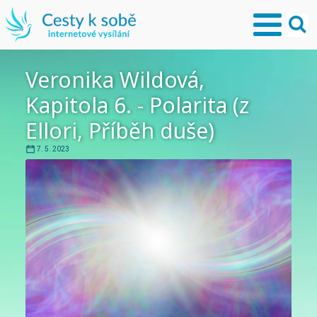
Veronika Wildová,
Kapitola 6. - Polarita (z
Ellori, Příběh duše)
7. 5. 2023