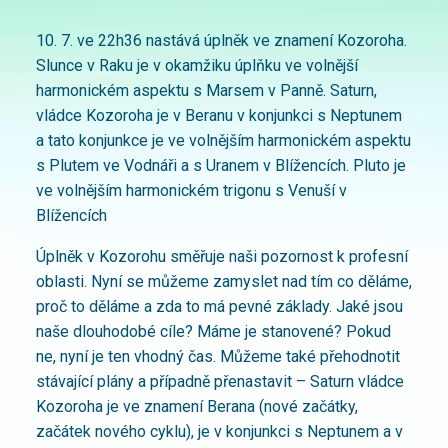
10. 7. ve 22h36 nastává úplněk ve znamení Kozoroha.
Slunce v Raku je v okamžiku úplňku ve volnější
harmonickém aspektu s Marsem v Panně. Saturn,
vládce Kozoroha je v Beranu v konjunkci s Neptunem
a tato konjunkce je ve volnějším harmonickém aspektu
s Plutem ve Vodnáři a s Uranem v Blížencích. Pluto je
ve volnějším harmonickém trigonu s Venuší v
Blížencích
Úplněk v Kozorohu směřuje naši pozornost k profesní
oblasti. Nyní se můžeme zamyslet nad tím co děláme,
proč to děláme a zda to má pevné základy. Jaké jsou
naše dlouhodobé cíle? Máme je stanovené? Pokud
ne, nyní je ten vhodný čas. Můžeme také přehodnotit
stávající plány a případně přenastavit – Saturn vládce
Kozoroha je ve znamení Berana (nové začátky,
začátek nového cyklu), je v konjunkci s Neptunem a v