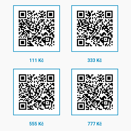
111 Kč
333 Kč
555 Kč
777 Kč