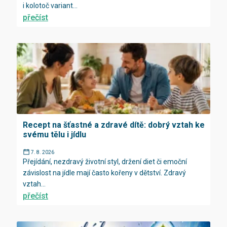
i kolotoč variant...
přečíst
Recept na šťastné a zdravé dítě: dobrý vztah ke
svému tělu i jídlu
7. 8. 2026
Přejídání, nezdravý životní styl, držení diet či emoční
závislost na jídle mají často kořeny v dětství. Zdravý
vztah...
přečíst