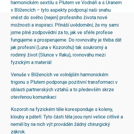
harmonickém sextilu s Plutem ve Vodnáři a s Uranem
v Blížencích – tyto aspekty podporují naši snahu
vnést do svého (nejen) profesního života nové
možnosti a inspiraci. Přináší uvědomění, že my sami
jsme plně zodpovědní za to, jak ve sféře profese
fungujeme a prosperujeme. Do rovnováhy je třeba dát
jak profesní (Luna v Kozorohu) tak soukromý a
rodinný život (Slunce v Raku), rovnováhu mezi
fyzickým a materiál
Venuše v Blížencích ve volnějším harmonickém
trigonu s Plutem podporuje pozitivní transformaci v
oblasti partnerských vztahů a to především skrze
otevřenou komunikaci
Kozoroh na fyzickém těle koresponduje s koleny,
klouby a páteří. Tyto části těla jsou nyní velice citlivé a
neměl by na nich výt prováděn žádný chirurgický
zákrok.