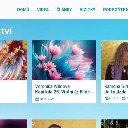
DOMŮ
VIDEA
ČLÁNKY
VIZITKY
PODPOŘTE 
tví
Veronika Wildová
Ramona Siri
Kapitola 25: Vítání (z Ellori
Je to jízda.
33093
1
18. 8. 2024