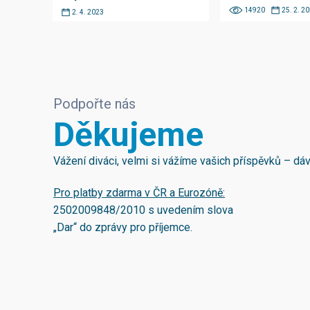
14920
25. 2. 2
2. 4. 2023
Podpořte nás
Děkujeme
Vážení diváci, velmi si vážíme vašich příspěvků – d
Pro platby zdarma v ČR a Eurozóně:
2502009848/2010
s uvedením slova
„Dar“ do zprávy pro příjemce.