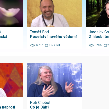
á
Tomáš Borl
Jaroslav G
nská
Poselství nového vědomí
Z hloubi t
12787
3. 6. 2023
13995
2
Petr Chobot
 naproti
Co je Bůh?