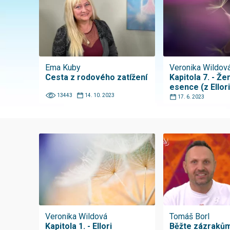
Ema Kuby
Veronika Wildov
Cesta z rodového zatížení
Kapitola 7. - Že
esence (z Ellori
13443
14. 10. 2023
17. 6. 2023
Veronika Wildová
Tomáš Borl
Kapitola 1. - Ellori
Běžte zázrakům