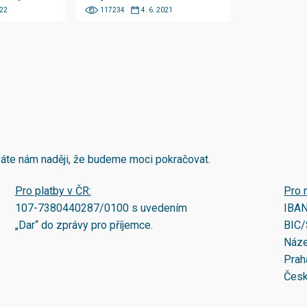
022
117234
4. 6. 2021
áváte nám naději, že budeme moci pokračovat.
Pro platby v ČR:
Pro 
107-7380440287/0100
s uvedením
IBA
„Dar“ do zprávy pro příjemce.
BIC/
Náze
Prah
Česk