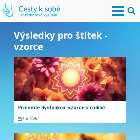
Výsledky pro štítek -
vzorce
Prolomte dysfunkční vzorce v rodině
7. 6. 2025