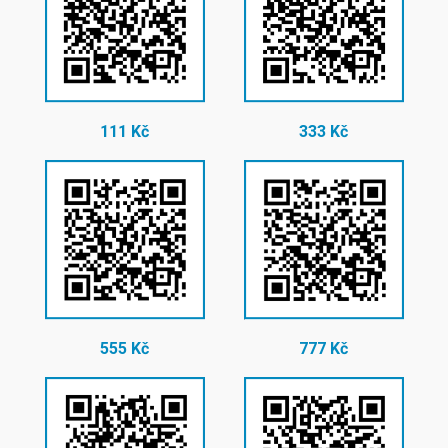
111 Kč
333 Kč
555 Kč
777 Kč