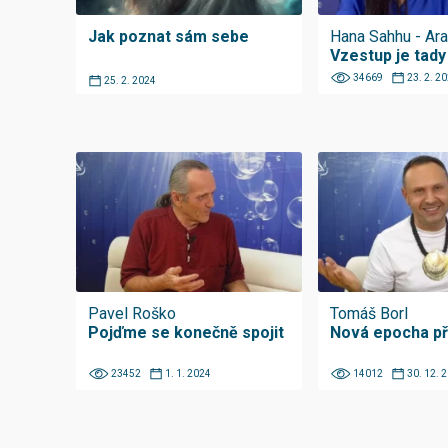
Jak poznat sám sebe
Hana Sahhu - Ar
Vzestup je tady
34669
23. 2. 2
25. 2. 2024
Pavel Roško
Tomáš Borl
Pojďme se konečně spojit
Nová epocha př
23452
1. 1. 2024
14012
30. 12. 