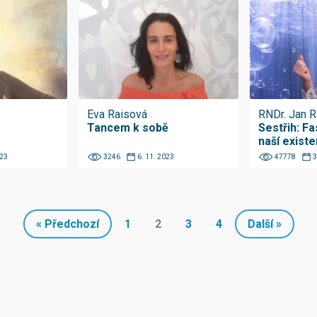
Eva Raisová
RNDr. Jan R
Tancem k sobě
Sestřih: Fas
naší exist
023
3246
6. 11. 2023
47778
3
« Předchozí
1
2
3
4
Další »