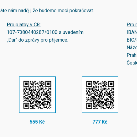
áváte nám naději, že budeme moci pokračovat.
Pro platby v ČR:
Pro 
107-7380440287/0100
s uvedením
IBA
„Dar“ do zprávy pro příjemce.
BIC/
Náze
Prah
Česk
555 Kč
777 Kč