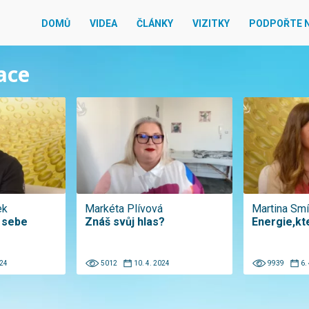
DOMŮ
VIDEA
ČLÁNKY
VIZITKY
PODPOŘTE 
race
ek
Markéta Plívová
Martina Sm
 sebe
Znáš svůj hlas?
Energie,kt
024
5012
10. 4. 2024
9939
6.