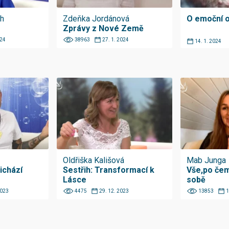
ah
Zdeňka Jordánová
O emoční o
Zprávy z Nové Země
024
38963
27. 1. 2024
14. 1. 2024
Oldřiška Kališová
Mab Junga
ichází
Sestřih: Transformací k
Vše,po čem
Lásce
sobě
2023
4475
29. 12. 2023
13853
1