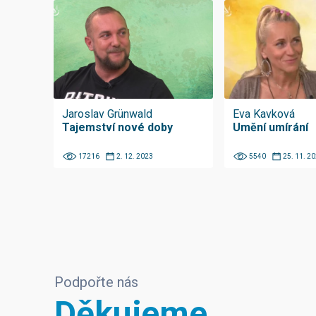
Jaroslav Grünwald
Eva Kavková
Tajemství nové doby
Umění umírání
17216
2. 12. 2023
5540
25. 11. 2
Podpořte nás
Děkujeme