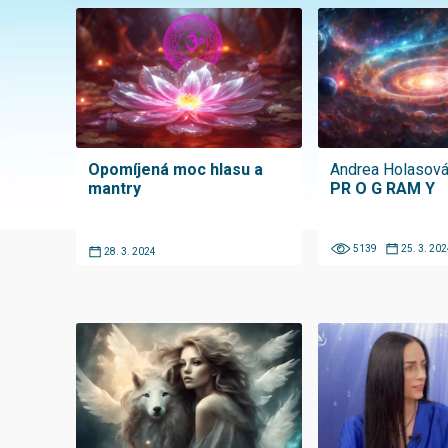
Opomíjená moc hlasu a
Andrea Holasov
mantry
PR O G RAM Y
5139
25. 3. 202
28. 3. 2024