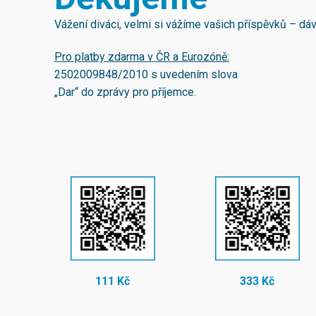
Vážení diváci, velmi si vážíme vašich příspěvků – d
Pro platby zdarma v ČR a Eurozóně:
2502009848/2010
s uvedením slova
„Dar“ do zprávy pro příjemce.
111 Kč
333 Kč