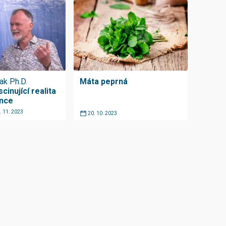
ak Ph.D.
Máta peprná
cinující realita
ence
. 11. 2023
20. 10. 2023