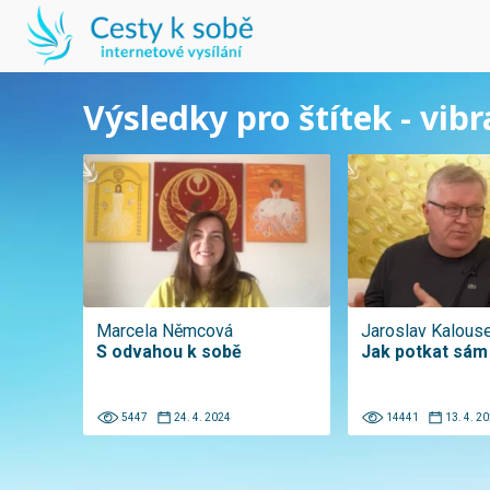
Výsledky pro štítek - vib
Marcela Němcová
Jaroslav Kalous
S odvahou k sobě
Jak potkat sám
5447
24. 4. 2024
14441
13. 4. 2