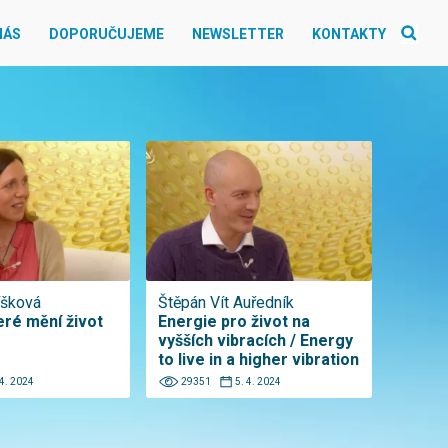
NÁS
DOPORUČUJEME
NEWSLETTER
KONTAKTY
íšková
Štěpán Vít Auředník
eré mění život
Energie pro život na
vyšších vibracích / Energy
to live in a higher vibration
 4. 2024
29351
5. 4. 2024