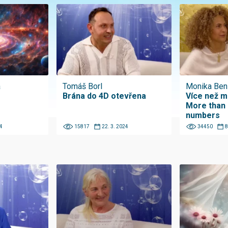
á
Tomáš Borl
Monika Ben
Brána do 4D otevřena
Více než mi
More than
numbers
4
15817
22. 3. 2024
34450
8