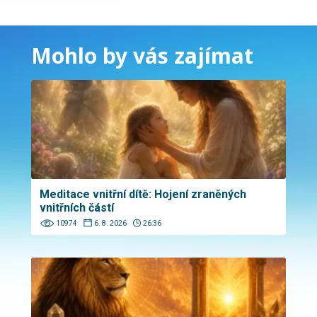
Mohlo by vás zajímat
Meditace vnitřní dítě: Hojení zraněných
vnitřních částí
10974
6. 8. 2026
26:36