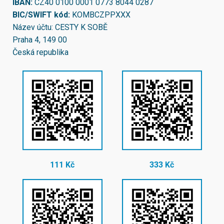
IBAN:
CZ40 0100 0001 0773 8044 0287
BIC/SWIFT kód:
KOMBCZPPXXX
Název účtu: CESTY K SOBĚ
Praha 4, 149 00
Česká republika
111 Kč
333 Kč