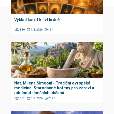
Výklad karet k Lví bráně
830
4. 8. 2026
45:4
Nat. Milena Simeoni - Tradiční evropská
medicína: Starodávné kořeny pro zdraví a
odolnost dnešních občanů
157
3. 8. 2026
23:20