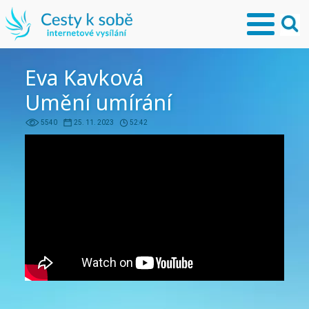
Eva Kavková
Umění umírání
5540
25. 11. 2023
52:42