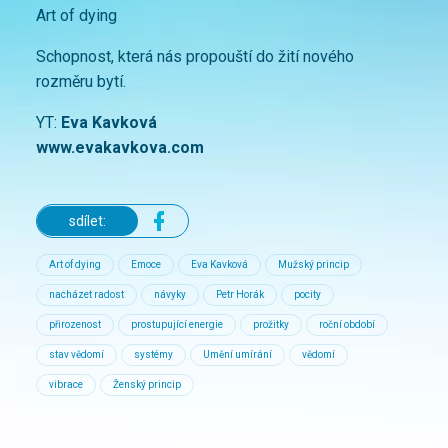
Art of dying
Schopnost, která nás propouští do žití nového
rozměru bytí.
YT:
Eva Kavková
www.evakavkova.com
sdílet:
Art of dying
Emoce
Eva Kavková
Mužský princip
nacházet radost
návyky
Petr Horák
pocity
přirozenost
prostupující energie
prožitky
roční období
stav vědomí
systémy
Umění umírání
vědomí
vibrace
Ženský princip