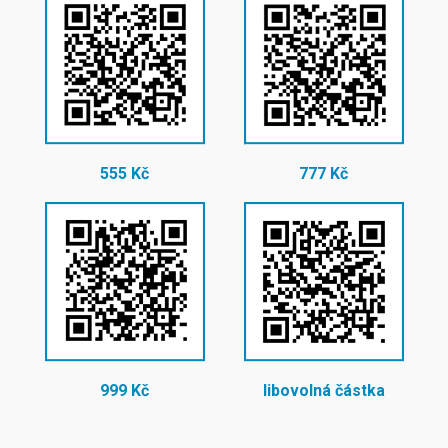
555 Kč
777 Kč
999 Kč
libovolná částka