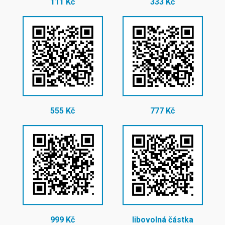
111 Kč
333 Kč
555 Kč
777 Kč
999 Kč
libovolná částka