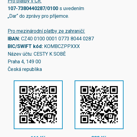
Pro platby v ČR:
107-7380440287/0100
s uvedením
„Dar“ do zprávy pro příjemce.
Pro mezinárodní platby ze zahraničí:
IBAN:
CZ40 0100 0001 0773 8044 0287
BIC/SWIFT kód:
KOMBCZPPXXX
Název účtu: CESTY K SOBĚ
Praha 4, 149 00
Česká republika