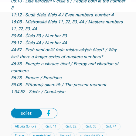
08:10 - Lidé narození v čísle 8 / People born in the number
8
11:12 - Sudá čísla, číslo 4 / Even numbers, number 4
16:08 - Mistrovská čísla 11, 22, 33, 44 / Masters numbers
11, 22, 33, 44
30:54 - Číslo 33 / Number 33
38:17 - Číslo 44 / Number 44
44:57 - Proč není delší řada mistrovských čísel? / Why
isn't there a longer series of masters numbers?
46:33 - Energie a vibrace čísel / Energy and vibration of
numbers
56:23 - Emoce / Emotions
59:08 - Přítomný okamžik / The present moment
1:04:52 - Závěr / Conclusion
sdílet:
Alžběta Šorfová
číslo 11
číslo 22
číslo 33
číslo 44
Emoce
energie čísel
Hojnost
mistrovská čísla