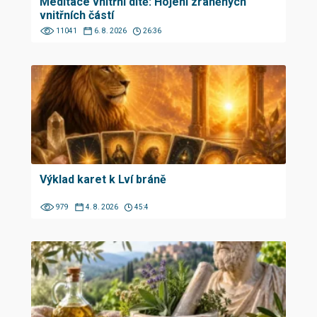
Meditace vnitřní dítě: Hojení zraněných
vnitřních částí
11041
6. 8. 2026
26:36
Výklad karet k Lví bráně
979
4. 8. 2026
45:4