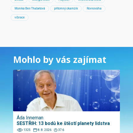
Monika Ben Thabetová
přítomný okamžik
Rovnováha
vibrace
Mohlo by vás zajímat
Áda Inneman
SESTŘIH: 13 bodů ke štěstí planety lidstva
1325
8. 8. 2026
37:6