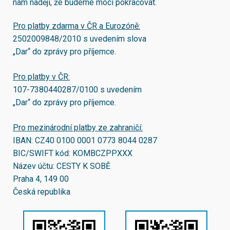
nám naději, že budeme moci pokračovat.
Pro platby zdarma v ČR a Eurozóně:
2502009848/2010
s uvedením slova
„Dar“ do zprávy pro příjemce.
Pro platby v ČR:
107-7380440287/0100
s uvedením
„Dar“ do zprávy pro příjemce.
Pro mezinárodní platby ze zahraničí:
IBAN:
CZ40 0100 0001 0773 8044 0287
BIC/SWIFT kód:
KOMBCZPPXXX
Název účtu: CESTY K SOBĚ
Praha 4, 149 00
Česká republika