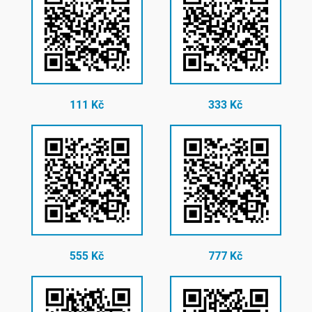
111 Kč
333 Kč
555 Kč
777 Kč