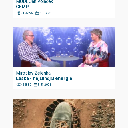
MUDr. Jan Vojáček
CFMP
166895
8. 5. 2021
Miroslav Zelenka
Láska - nejsilnější energie
56830
5. 5. 2021