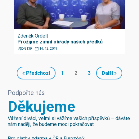
Zdeněk Ordelt
Prožijme zimní obřady našich předků
8139
14. 12. 2019
« Předchozí
1
2
3
Další »
Podpořte nás
Děkujeme
Vážení diváci, velmi si vážíme vašich příspěvků – dáváte
nám naději, že budeme moci pokračovat.
Pro platby zdarma v ČR a Eurozóně: