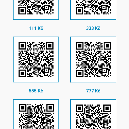
111 Kč
333 Kč
555 Kč
777 Kč