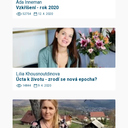
Áda Inneman
Vzkříšení - rok 2020
52754
12. 4. 2020
Lilia Khousnoutdinova
Úcta k životu - zrodí se nová epocha?
14844
9. 4. 2020