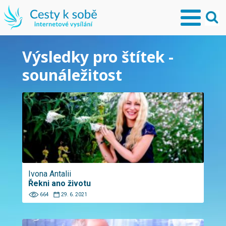
Výsledky pro štítek -
sounáležitost
Ivona Antalii
Řekni ano životu
664
29. 6. 2021