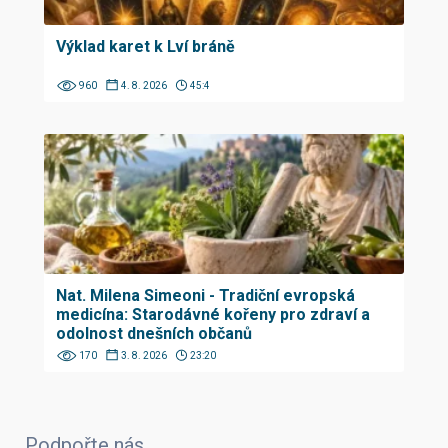
Výklad karet k Lví bráně
960
4. 8. 2026
45:4
Nat. Milena Simeoni - Tradiční evropská
medicína: Starodávné kořeny pro zdraví a
odolnost dnešních občanů
170
3. 8. 2026
23:20
Podpořte nás