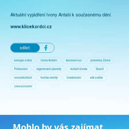
Aktuální vyjádření Ivony Antalii k současnému dění.
www.kliceksrdci.cz
sdílet:
energie srdce
Ivona Antalii
koronavirus
prameny Země
Probuzení
regenerace planety
restart života
Soucit
sounáležitost
tvorba reality
Uvědomění
věk světla
znovuzrození
Mohlo by vás zajímat