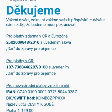
Děkujeme
Vážení diváci, velmi si vážíme vašich příspěvků – dáváte
nám naději, že budeme moci pokračovat.
Pro platby zdarma v ČR a Eurozóně:
2502009848/2010
s uvedením slova
„Dar“ do zprávy pro příjemce.
Pro platby v ČR:
107-7380440287/0100
s uvedením
„Dar“ do zprávy pro příjemce.
Pro mezinárodní platby ze zahraničí:
IBAN:
CZ40 0100 0001 0773 8044 0287
BIC/SWIFT kód:
KOMBCZPPXXX
Název účtu: CESTY K SOBĚ
Praha 4, 149 00