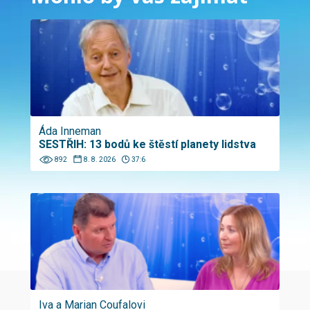
Áda Inneman
SESTŘIH: 13 bodů ke štěstí planety lidstva
892
8. 8. 2026
37:6
Iva a Marian Coufalovi