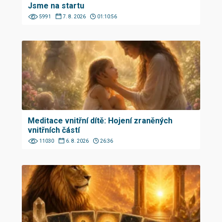
Jsme na startu
5991
7. 8. 2026
01:10:56
Meditace vnitřní dítě: Hojení zraněných
vnitřních částí
11030
6. 8. 2026
26:36