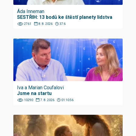
Áda Inneman
SESTŘIH: 13 bodů ke štěstí planety lidstva
2761
8. 8. 2026
37:6
Iva a Marian Coufalovi
Jsme na startu
10290
7. 8. 2026
01:10:56