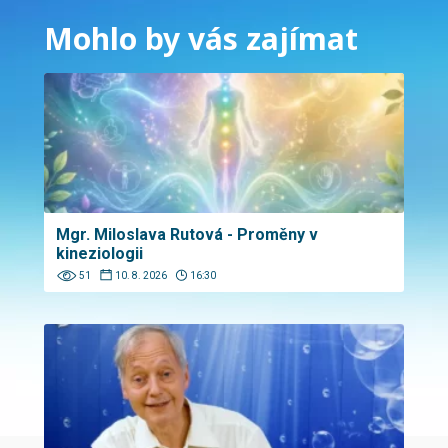
Mohlo by vás zajímat
Mgr. Miloslava Rutová - Proměny v
kineziologii
51
10. 8. 2026
16:30