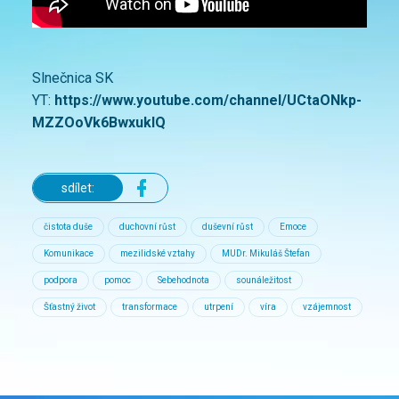
Slnečnica SK
YT:
https://www.youtube.com/channel/UCtaONkp-
MZZOoVk6BwxuklQ
sdílet:
čistota duše
duchovní růst
duševní růst
Emoce
Komunikace
mezilidské vztahy
MUDr. Mikuláš Štefan
podpora
pomoc
Sebehodnota
sounáležitost
Šťastný život
transformace
utrpení
víra
vzájemnost