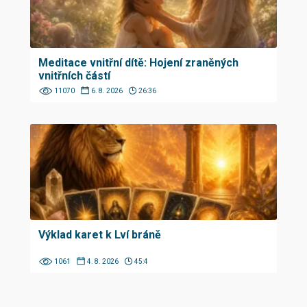
Meditace vnitřní dítě: Hojení zraněných
vnitřních částí
11070
6. 8. 2026
26:36
Výklad karet k Lví bráně
1061
4. 8. 2026
45:4