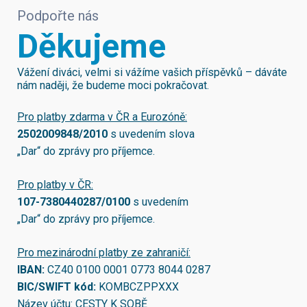
Podpořte nás
Děkujeme
Vážení diváci, velmi si vážíme vašich příspěvků – dáváte
nám naději, že budeme moci pokračovat.
Pro platby zdarma v ČR a Eurozóně:
2502009848/2010
s uvedením slova
„Dar“ do zprávy pro příjemce.
Pro platby v ČR:
107-7380440287/0100
s uvedením
„Dar“ do zprávy pro příjemce.
Pro mezinárodní platby ze zahraničí:
IBAN:
CZ40 0100 0001 0773 8044 0287
BIC/SWIFT kód:
KOMBCZPPXXX
Název účtu: CESTY K SOBĚ