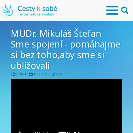
MUDr. Mikuláš Štefan
Sme spojení - pomáhajme
si bez toho,aby sme si
ubližovali
31534
16. 2. 2021
29:53