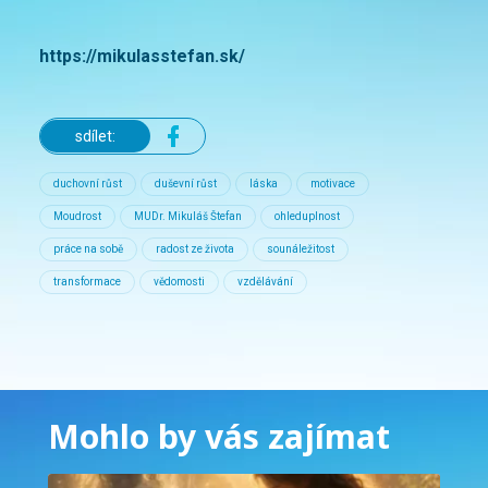
https://mikulasstefan.sk/
sdílet:
duchovní růst
duševní růst
láska
motivace
Moudrost
MUDr. Mikuláš Štefan
ohleduplnost
práce na sobě
radost ze života
sounáležitost
transformace
vědomosti
vzdělávání
Mohlo by vás zajímat