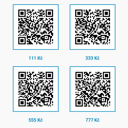
111 Kč
333 Kč
555 Kč
777 Kč