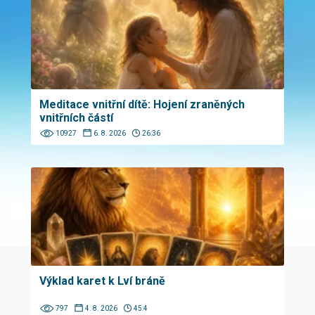
Meditace vnitřní dítě: Hojení zraněných
vnitřních částí
10927
6. 8. 2026
26:36
Výklad karet k Lví bráně
797
4. 8. 2026
45:4