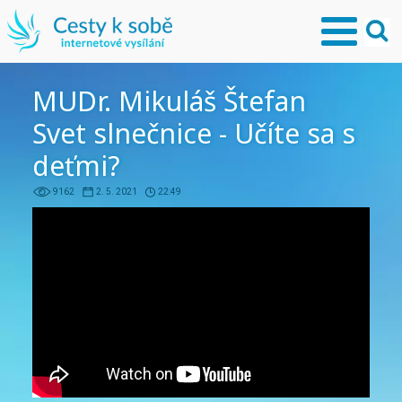
MUDr. Mikuláš Štefan
Svet slnečnice - Učíte sa s
deťmi?
9162
2. 5. 2021
22:49