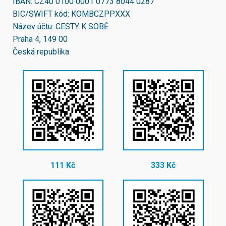
IBAN:
CZ40 0100 0001 0773 8044 0287
BIC/SWIFT kód:
KOMBCZPPXXX
Název účtu: CESTY K SOBĚ
Praha 4, 149 00
Česká republika
111 Kč
333 Kč