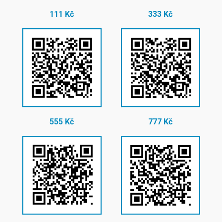
111 Kč
333 Kč
555 Kč
777 Kč