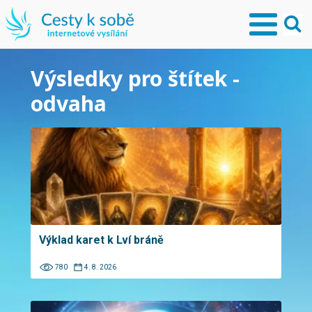
Výsledky pro štítek -
odvaha
Výklad karet k Lví bráně
780
4. 8. 2026