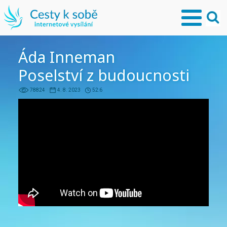
Áda Inneman
Poselství z budoucnosti
78824
4. 8. 2023
52:6