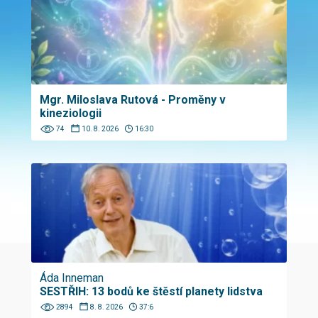
Mgr. Miloslava Rutová - Proměny v
kineziologii
74
10. 8. 2026
16:30
Áda Inneman
SESTŘIH: 13 bodů ke štěstí planety lidstva
2894
8. 8. 2026
37:6