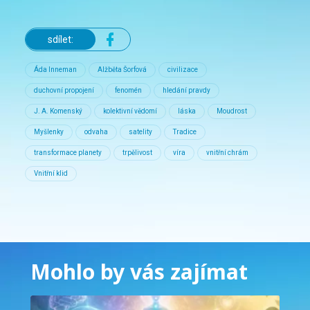
sdílet:
Áda Inneman
Alžběta Šorfová
civilizace
duchovní propojení
fenomén
hledání pravdy
J. A. Komenský
kolektivní vědomí
láska
Moudrost
Myšlenky
odvaha
satelity
Tradice
transformace planety
trpělivost
víra
vnitřní chrám
Vnitřní klid
Mohlo by vás zajímat