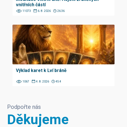
vnitřních částí
11073
6. 8. 2026
26:36
Výklad karet k Lví bráně
1067
4. 8. 2026
45:4
Podpořte nás
Děkujeme