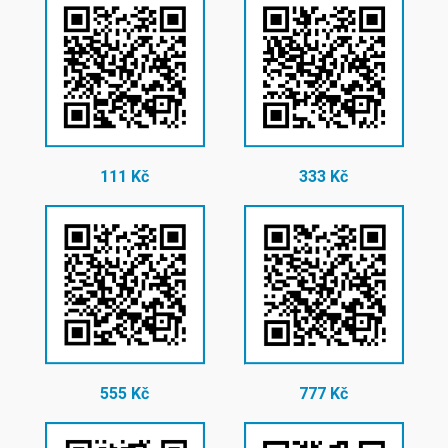
111 Kč
333 Kč
555 Kč
777 Kč