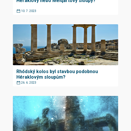
Héraklovy nebo Melqartovy sloupy?
10. 7. 2023
Rhódský kolos byl stavbou podobnou
Héraklovým sloupům?
26. 6. 2023