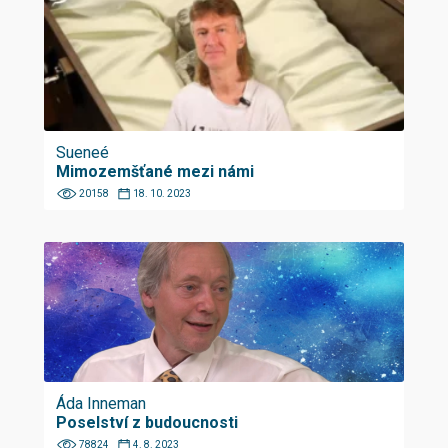
Sueneé
Mimozemšťané mezi námi
20158
18. 10. 2023
Áda Inneman
Poselství z budoucnosti
78824
4. 8. 2023