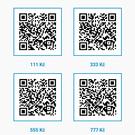
111 Kč
333 Kč
555 Kč
777 Kč