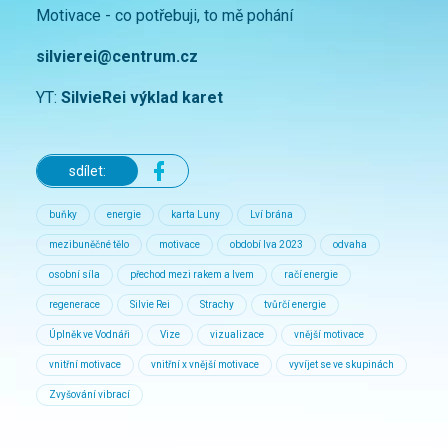
Motivace - co potřebuji, to mě pohání
silvierei@centrum.cz
YT:
SilvieRei výklad karet
sdílet:
buňky
energie
karta Luny
Lví brána
mezibuněčné tělo
motivace
období lva 2023
odvaha
osobní síla
přechod mezi rakem a lvem
račí energie
regenerace
Silvie Rei
Strachy
tvůrčí energie
Úplněk ve Vodnáři
Vize
vizualizace
vnější motivace
vnitřní motivace
vnitřní x vnější motivace
vyvíjet se ve skupinách
Zvyšování vibrací