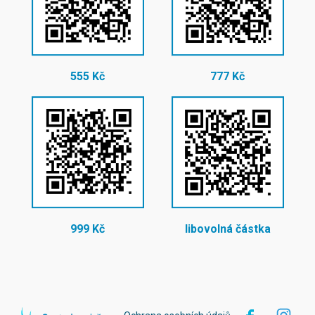
555 Kč
777 Kč
999 Kč
libovolná částka