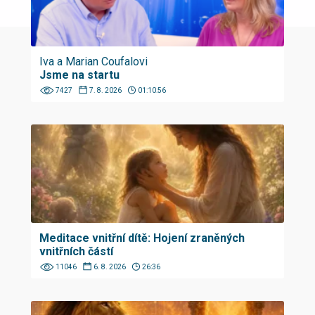
Iva a Marian Coufalovi
Jsme na startu
7427
7. 8. 2026
01:10:56
Meditace vnitřní dítě: Hojení zraněných
vnitřních částí
11046
6. 8. 2026
26:36