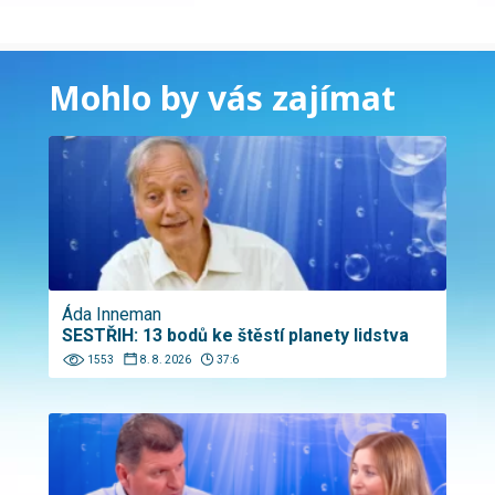
Mohlo by vás zajímat
Áda Inneman
SESTŘIH: 13 bodů ke štěstí planety lidstva
1553
8. 8. 2026
37:6