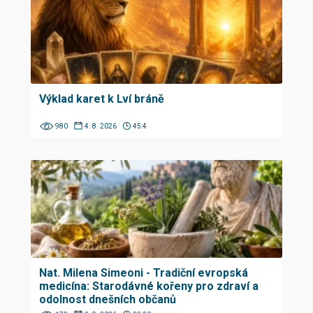
Výklad karet k Lví bráně
980
4. 8. 2026
45:4
Nat. Milena Simeoni - Tradiční evropská
medicína: Starodávné kořeny pro zdraví a
odolnost dnešních občanů