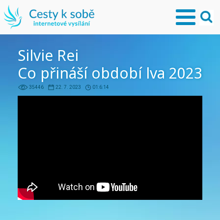
Silvie Rei
Co přináší období lva 2023
35446
22. 7. 2023
01:6:14