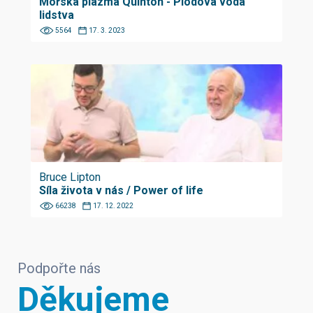
Mořská plazma Quinton - Plodová voda
lidstva
5564
17. 3. 2023
Bruce Lipton
Síla života v nás / Power of life
66238
17. 12. 2022
Podpořte nás
Děkujeme