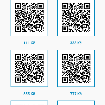
111 Kč
333 Kč
555 Kč
777 Kč