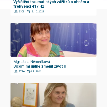
Vyčištění traumatických zážitků s ohněm a
frekvencí 417 Hz
3309
13. 10. 2024
Mgr. Jana Němečková
Bicom mi úplně změnil život II
7746
6. 9. 2024