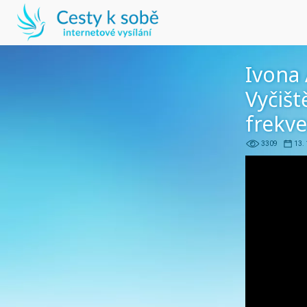
Ivona 
Vyčišt
frekve
3309
13.