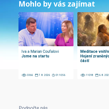
Mohlo by vás zajímat
Iva a Marian Coufalovi
Meditace vnitřní
Jsme na startu
Hojení zraněnýc
částí
3366
7. 8. 2026
01:10:56
11018
6. 8. 202
Podpořte nás