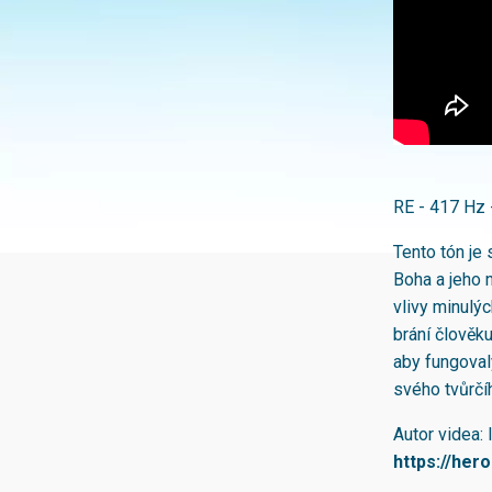
RE - 417 Hz 
Tento tón je
Boha a jeho 
vlivy minulýc
brání člověk
aby fungoval
svého tvůrčí
Autor videa: 
https://hero