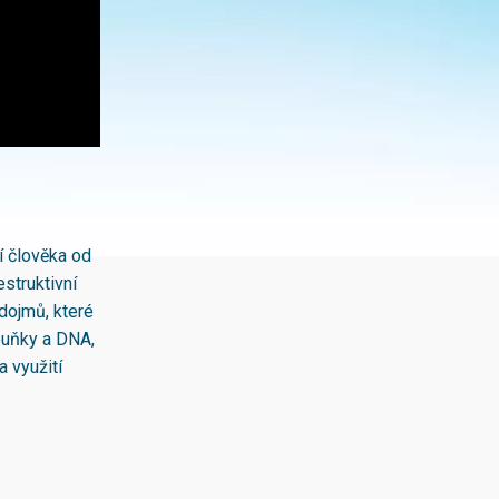
í člověka od
struktivní
 dojmů, které
 buňky a DNA,
 využití