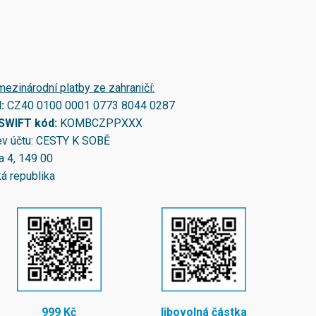
mezinárodní platby ze zahraničí:
N:
CZ40 0100 0001 0773 8044 0287
/SWIFT kód:
KOMBCZPPXXX
v účtu: CESTY K SOBĚ
a 4, 149 00
á republika
999 Kč
libovolná částka