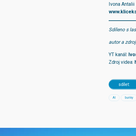
Ivona Antalii
www.kliceks
Sdíleno s la
autor a zdro
YT kanál:
Ivo
Zdroj videa:
sdílet:
AI
buňky