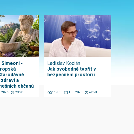
a Simeoni -
Ladislav Kocián
vropská
Jak svobodně tvořit v
Starodávné
bezpečném prostoru
 zdraví a
nešních občanů
8. 2026
23:20
1983
1. 8. 2026
42:58