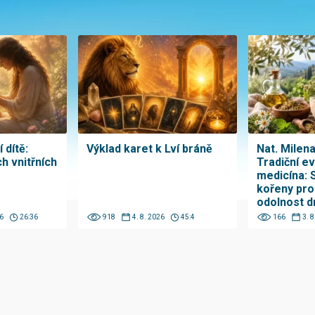
 dítě:
Výklad karet k Lví bráně
Nat. Milen
h vnitřních
Tradiční e
medicína: 
kořeny pro
odolnost d
6
26:36
918
4. 8. 2026
45:4
166
3. 