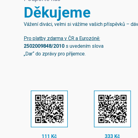
Děkujeme
Vážení diváci, velmi si vážíme vašich příspěvků – d
Pro platby zdarma v ČR a Eurozóně:
2502009848/2010
s uvedením slova
„Dar“ do zprávy pro příjemce.
111 Kč
333 Kč