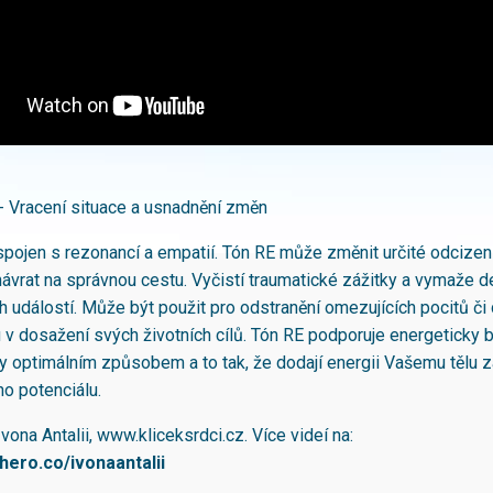
- Vracení situace a usnadnění změn
 spojen s rezonancí a empatií. Tón RE může změnit určité odcizen
návrat na správnou cestu. Vyčistí traumatické zážitky a vymaže de
h událostí. Může být použit pro odstranění omezujících pocitů či
u v dosažení svých životních cílů. Tón RE podporuje energeticky
y optimálním způsobem a to tak, že dodají energii Vašemu tělu za
ho potenciálu.
Ivona Antalii, www.kliceksrdci.cz. Více videí na:
hero.co/ivonaantalii