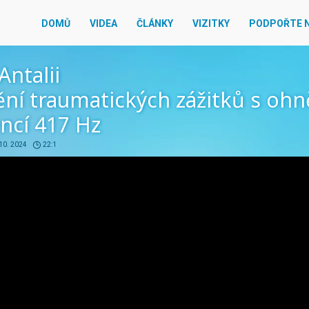
DOMŮ
VIDEA
ČLÁNKY
VIZITKY
PODPOŘTE 
Antalii
ění traumatických zážitků s oh
ncí 417 Hz
 10. 2024
22:1