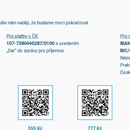
áváte nám naději, že budeme moci pokračovat.
Pro platby v ČR:
Pro 
107-7380440287/0100
s uvedením
IBA
„Dar“ do zprávy pro příjemce.
BIC
Náze
Prah
Česk
555 Kč
777 Kč