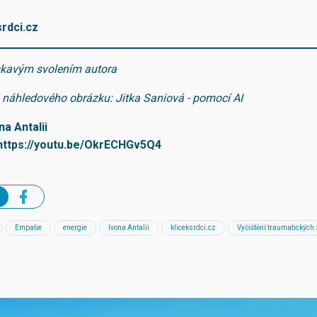
rdci.cz
skavým svolením autora
j náhledového obrázku: Jitka Saniová - pomocí AI
na Antalii
https://youtu.be/OkrECHGv5Q4
Empatie
energie
Ivona Antalii
kliceksrdci.cz
Vyčištění traumatických