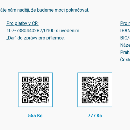
áváte nám naději, že budeme moci pokračovat.
Pro platby v ČR:
Pro 
107-7380440287/0100
s uvedením
IBA
„Dar“ do zprávy pro příjemce.
BIC/
Náze
Prah
Česk
555 Kč
777 Kč