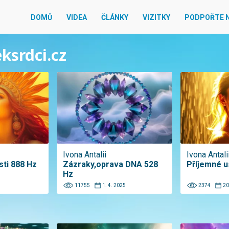
DOMŮ
VIDEA
ČLÁNKY
VIZITKY
PODPOŘTE 
eksrdci.cz
Ivona Antalii
Ivona Antali
sti 888 Hz
Zázraky,oprava DNA 528
Příjemné us
Hz
11755
1. 4. 2025
2374
20