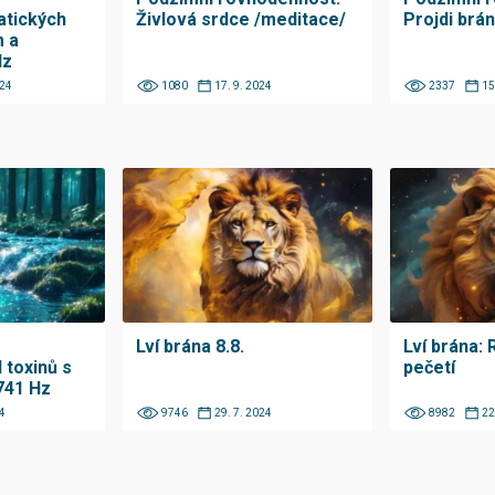
atických
Živlová srdce /meditace/
Projdi brá
m a
Hz
024
1080
17. 9. 2024
2337
15
Lví brána 8.8.
Lví brána:
 toxinů s
pečetí
741 Hz
4
9746
29. 7. 2024
8982
22