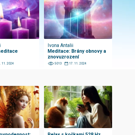
i
Ivona Antalii
meditace
Meditace: Brány obnovy a
znovuzrození
. 11. 2024
5013
17. 11. 2024
rovnodennost:
Relax s kočkami 528 Hz