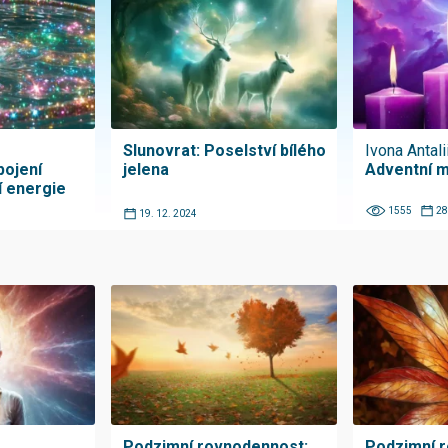
Slunovrat: Poselství bílého
Ivona Antali
pojení
jelena
Adventní 
í energie
1555
28
19. 12. 2024
Podzimní rovnodennost:
Podzimní 