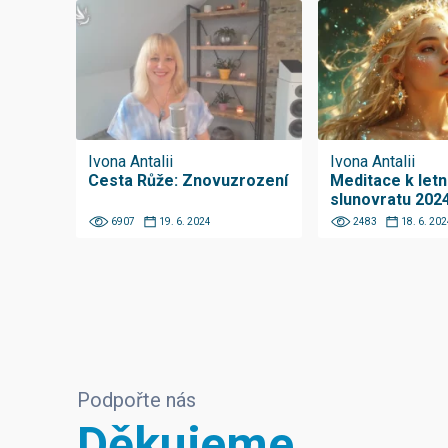
Ivona Antalii
Ivona Antalii
Cesta Růže: Znovuzrození
Meditace k let
slunovratu 202
6907
19. 6. 2024
2483
18. 6. 202
Podpořte nás
Děkujeme