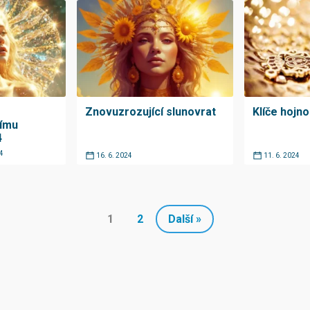
Znovuzrozující slunovrat
Klíče hojno
nímu
4
4
16. 6. 2024
11. 6. 2024
1
2
Další »