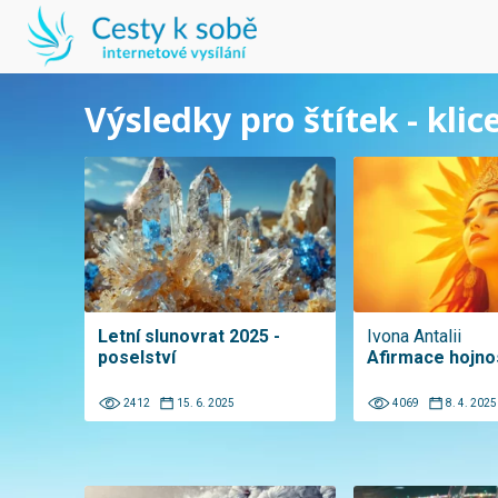
Výsledky pro štítek - klic
Letní slunovrat 2025 -
Ivona Antalii
poselství
Afirmace hojno
2412
15. 6. 2025
4069
8. 4. 2025