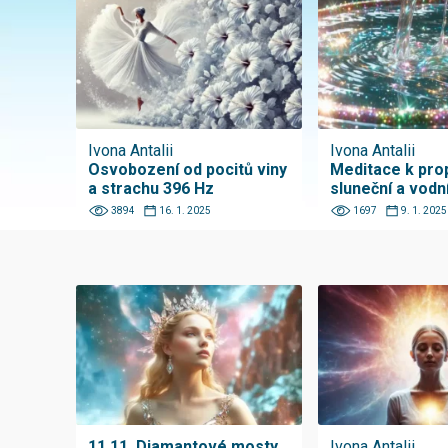
Ivona Antalii
Ivona Antalii
Osvobození od pocitů viny
Meditace k pro
a strachu 396 Hz
sluneční a vodn
3894
16. 1. 2025
1697
9. 1. 2025
11.11. Diamantové mosty
Ivona Antalii