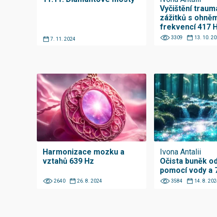
Vyčištění traum
zážitků s ohně
frekvencí 417 
3309
13. 10. 2
7. 11. 2024
Harmonizace mozku a
Ivona Antalii
vztahů 639 Hz
Očista buněk od
pomocí vody a 
2640
26. 8. 2024
3584
14. 8. 202