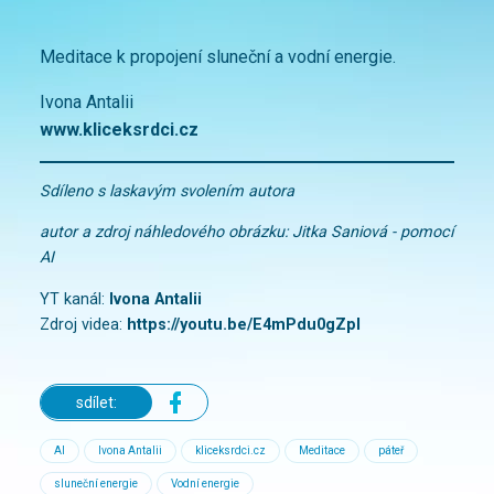
Meditace k propojení sluneční a vodní energie.
Ivona Antalii
www.kliceksrdci.cz
Sdíleno s laskavým svolením autora
autor a zdroj náhledového obrázku: Jitka Saniová - pomocí
AI
YT kanál:
Ivona Antalii
Zdroj videa:
https://youtu.be/E4mPdu0gZpI
sdílet:
AI
Ivona Antalii
kliceksrdci.cz
Meditace
páteř
sluneční energie
Vodní energie