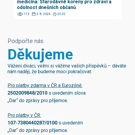
medicína: Starodávné kořeny pro zdraví a
odolnost dnešních občanů
173
3. 8. 2026
23:20
Podpořte nás
Děkujeme
Vážení diváci, velmi si vážíme vašich příspěvků – dáváte
nám naději, že budeme moci pokračovat.
Pro platby zdarma v ČR a Eurozóně:
2502009848/2010
s uvedením slova
„Dar“ do zprávy pro příjemce.
Pro platby v ČR:
107-7380440287/0100
s uvedením
„Dar“ do zprávy pro příjemce.