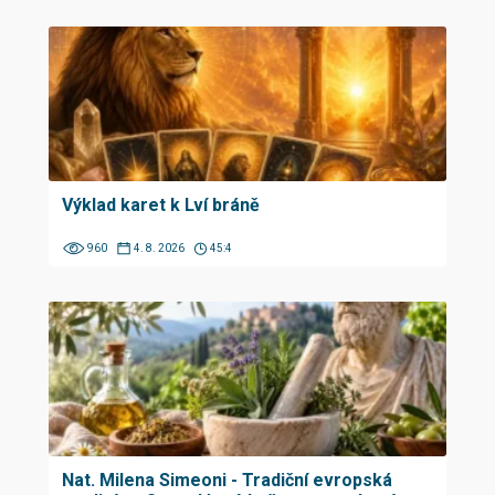
Výklad karet k Lví bráně
960
4. 8. 2026
45:4
Nat. Milena Simeoni - Tradiční evropská