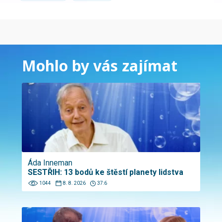
Mohlo by vás zajímat
Áda Inneman
SESTŘIH: 13 bodů ke štěstí planety lidstva
1044
8. 8. 2026
37:6