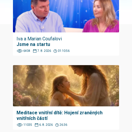
Iva a Marian Coufalovi
Jsme na startu
6404
7. 8. 2026
01:10:56
Meditace vnitřní dítě: Hojení zraněných
vnitřních částí
11035
6. 8. 2026
26:36